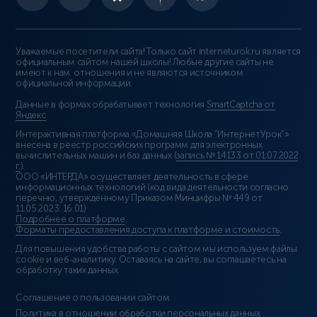
Уважаемые посетители сайта! Только сайт interneturok.ru является
официальным сайтом нашей школы! Любые другие сайты не
имеют к нам отношения и не являются источником
официальной информации.
Данные в формах обрабатывает технология
SmartCaptcha от
Яндекс
Интерактивная платформа «Домашняя Школа “ИнтернетУрок”»
внесена в реестр российских программ для электронных
вычислительных машин и баз данных (
запись № 14133 от 01.07.2022
г.
).
ООО «ИНТЕРДА» осуществляет деятельность в сфере
информационных технологий (код вида деятельности согласно
перечню, утверждённому Приказом Минцифры № 449 от
11.05.2023: 16.01)
Подробнее о платформе
.
Форматы предоставления доступа к платформе и стоимость
.
Для повышения удобства работы с сайтом мы используем файлы
cookie и веб-аналитику. Оставаясь на сайте, вы соглашаетесь на
обработку таких данных.
Соглашение о пользовании сайтом
Политика в отношении обработки персональных данных