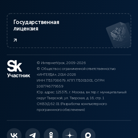
Государственная
лицензия
© ИнтернетУрок, 2009-2026
© Общество с ограниченной ответственностью
«ИНТЕРДА», 2014-2026
ИНН 7715706679, КПП 771001001, ОГРН
1087746779559
Юр. адрес: 125375, г. Москва, вн.тер.г. муниципальный
округ Тверской, ул. Тверская, д. 16, стр. 1
ОКВЭД 62.01 (Разработка компьютерного
программного обеспечения)