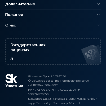
Дополнительно
Полезное
О нас
Государственная
лицензия
© ИнтернетУрок, 2009-2026
© Общество с ограниченной ответственностью
«ИНТЕРДА», 2014-2026
ИНН 7715706679, КПП 771001001, ОГРН
1087746779559
Юр. адрес: 125375, г. Москва, вн.тер.г. муниципальный
округ Тверской, ул. Тверская, д. 16, стр. 1