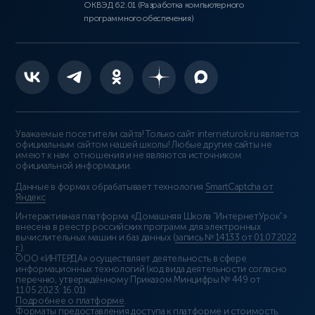
ОКВЭД 62.01 (Разработка компьютерного
программного обеспечения)
Уважаемые посетители сайта! Только сайт interneturok.ru является
официальным сайтом нашей школы! Любые другие сайты не
имеют к нам отношения и не являются источником
официальной информации.
Данные в формах обрабатывает технология
SmartCaptcha от
Яндекс
Интерактивная платформа «Домашняя Школа “ИнтернетУрок”»
внесена в реестр российских программ для электронных
вычислительных машин и баз данных (
запись № 14133 от 01.07.2022
г.
).
ООО «ИНТЕРДА» осуществляет деятельность в сфере
информационных технологий (код вида деятельности согласно
перечню, утверждённому Приказом Минцифры № 449 от
11.05.2023: 16.01)
Подробнее о платформе
.
Форматы предоставления доступа к платформе и стоимость
.