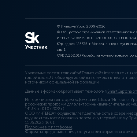
© ИнтернетУрок, 2009-2026
© Общество с ограниченной ответственностью
ИНН 7715706679, КПП 771001001, ОГРН 10877
Юр. адрес: 125375, г. Москва, вн.тер.г. муниципа
стр. 1
ОКВЭД 62.01 (Разработка компьютерного прог
Уважаемые посетители сайта! Только сайт interneturok.ru 
нашей школы! Любые другие сайты не имеют к нам отноше
источником официальной информации.
Данные в формах обрабатывает технология
SmartCaptcha о
Интерактивная платформа «Домашняя Школа “ИнтернетУрок
российских программ для электронных вычислительных маши
14133 от 01.07.2022 г.
).
ООО «ИНТЕРДА» осуществляет деятельность в сфере инфо
вида деятельности согласно перечню, утверждённому При
11.05.2023: 16.01)
Подробнее о платформе
.
Форматы предоставления доступа к платформе и стоимост