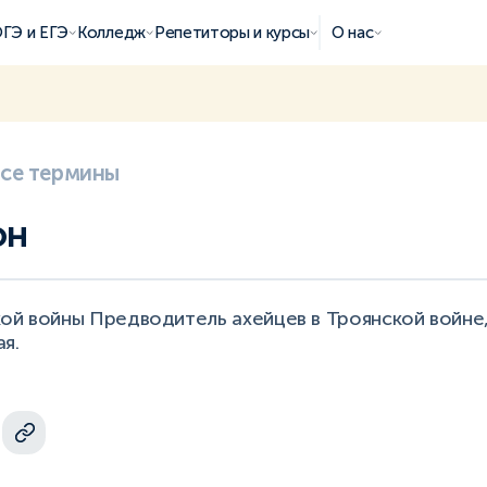
ГЭ и ЕГЭ
Колледж
Репетиторы и курсы
О нас
все термины
он
ой войны Предводитель ахейцев в Троянской войне,
я.