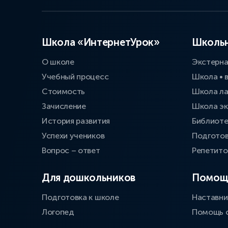
Школа «ИнтернетУрок»
Школьн
О школе
Экстерн
Учебный процесс
Школа • 
Стоимость
Школа л
Зачисление
Школа эк
История развития
Библиоте
Успехи учеников
Подготов
Вопрос – ответ
Репетит
Для дошкольников
Помощ
Подготовка к школе
Наставни
Логопед
Помощь 