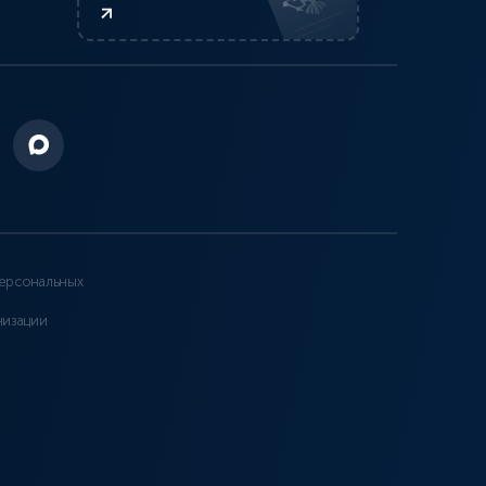
ерсональных
низации