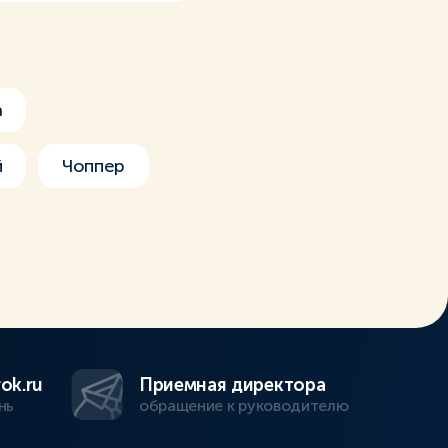
а
й
Чоппер
ok.ru
Приемная директора
нь
обращение к руководителю