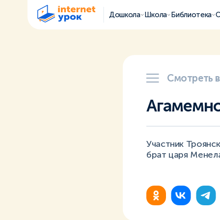
Дошкола
Школа
Библиотека
О
Смотреть 
Агамемн
Участник Троянск
брат царя Менела