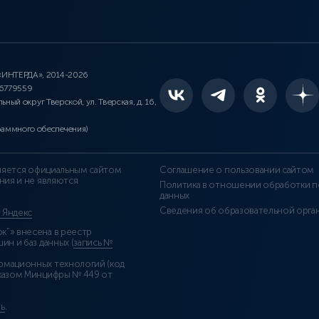
 «ИНТЕРДА», 2014-2026
46779559
льный округ Тверской, ул. Тверская, д. 16,
раммного обеспечения)
является официальным сайтом
Соглашение о пользовании сайтом
ния и не являются
Политика в отношении обработки п
данных
Сведения об образовательной орга
т Яндекс
”» внесена в реестр
н и баз данных (
запись №
рмационных технологий (код
казом Минцифры № 449 от
ь
.