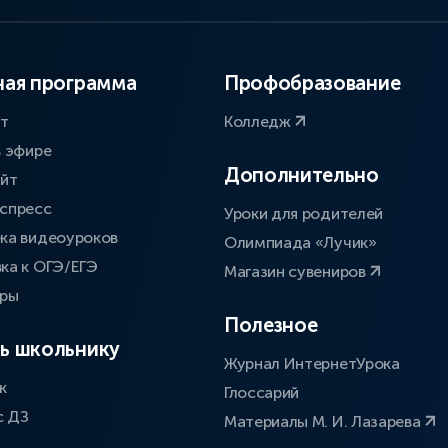
ая программа
Профобразование
ат
Колледж
в эфире
Дополнительно
айт
спресс
Уроки для родителей
ка видеоуроков
Олимпиада «Лучик»
ка к ОГЭ/ЕГЭ
Магазин сувениров
оры
Полезное
ь школьнику
Журнал ИнтернетУрока
к
Глоссарий
с ДЗ
Материалы М. И. Лазарева