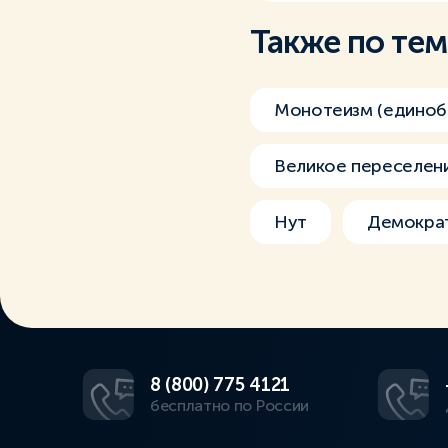
Также по те
Монотеизм (единоб
Великое переселен
Нут
Демокра
8 (800) 775 4121
бесплатно по России