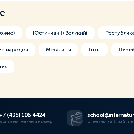
ме
ожие)
Юстиниан I (Великий)
Республик
ие народов
Мегалиты
Готы
Пире
тия
+7 (495) 106 4424
school@internetur
дополнительный номер
ответим за 1 раб. де