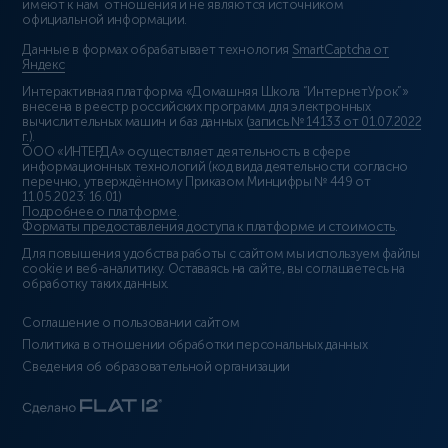
имеют к нам отношения и не являются источником
официальной информации.
Данные в формах обрабатывает технология
SmartCaptcha от
Яндекс
Интерактивная платформа «Домашняя Школа “ИнтернетУрок”»
внесена в реестр российских программ для электронных
вычислительных машин и баз данных (
запись № 14133 от 01.07.2022
г.
).
ООО «ИНТЕРДА» осуществляет деятельность в сфере
информационных технологий (код вида деятельности согласно
перечню, утверждённому Приказом Минцифры № 449 от
11.05.2023: 16.01)
Подробнее о платформе
.
Форматы предоставления доступа к платформе и стоимость
.
Для повышения удобства работы с сайтом мы используем файлы
cookie и веб-аналитику. Оставаясь на сайте, вы соглашаетесь на
обработку таких данных.
Соглашение о пользовании сайтом
Политика в отношении обработки персональных данных
Сведения об образовательной организации