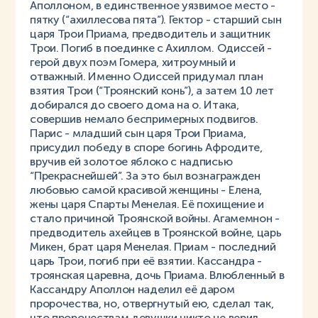
Аполлоном, в единственное уязвимое место -
пятку (“ахиллесова пята”). Гектор - старший сын
царя Трои Приама, предводитель и защитник
Трои. Погиб в поединке с Ахиллом. Одиссей -
герой двух поэм Гомера, хитроумный и
отважный. Именно Одиссей придумал план
взятия Трои (“Троянский конь”), а затем 10 лет
добирался до своего дома на о. Итака,
совершив немало беспримерных подвигов.
Парис - младший сын царя Трои Приама,
присудил победу в споре богинь Афродите,
вручив ей золотое яблоко с надписью
“Прекраснейшей”. За это был вознагражден
любовью самой красивой женщины - Елена,
жены царя Спарты Менелая. Её похищение и
стало причиной Троянской войны. Агамемнон -
предводитель ахейцев в Троянской войне, царь
Микен, брат царя Менелая. Приам - последний
царь Трои, погиб при её взятии. Кассандра -
троянская царевна, дочь Приама. Влюбленный в
Кассандру Аполлон наделил её даром
пророчества, но, отвергнутый ею, сделал так,
что пророчествам девушки никто не верил.