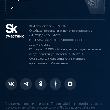
© ИнтернетУрок, 2009-2026
© Общество с ограниченной ответственностью
«ИНТЕРДА», 2014-2026
ИНН 7715706679, КПП 771001001, ОГРН
1087746779559
Юр. адрес: 125375, г. Москва, вн.тер.г. муниципальный
округ Тверской, ул. Тверская, д. 16, стр. 1
ОКВЭД 62.01 (Разработка компьютерного
программного обеспечения)
Уважаемые посетители сайта! Только сайт interneturok.ru является
официальным сайтом нашей школы! Любые другие сайты не