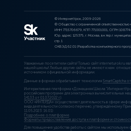
© ИнтернетУрок, 2009-2026
© Общество с ограниченной ответственностью
ИНН 7715706679, КПП 771001001, ОГРН 10877
Юр. адрес: 125375, г. Москва, вн.тер.г. муниципа
стр. 1
ОКВЭД 62.01 (Разработка компьютерного прог
Уважаемые посетители сайта! Только сайт interneturok.ru 
нашей школы! Любые другие сайты не имеют к нам отноше
источником официальной информации.
Данные в формах обрабатывает технология
SmartCaptcha о
Интерактивная платформа «Домашняя Школа “ИнтернетУрок
российских программ для электронных вычислительных маши
14133 от 01.07.2022 г.
).
ООО «ИНТЕРДА» осуществляет деятельность в сфере инфо
вида деятельности согласно перечню, утверждённому При
11.05.2023: 16.01)
Подробнее о платформе
.
Форматы предоставления доступа к платформе и стоимост
Для повышения удобства работы с сайтом мы используем ф