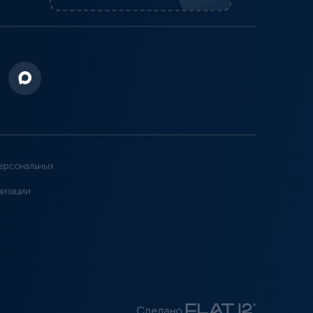
ерсональных
низации