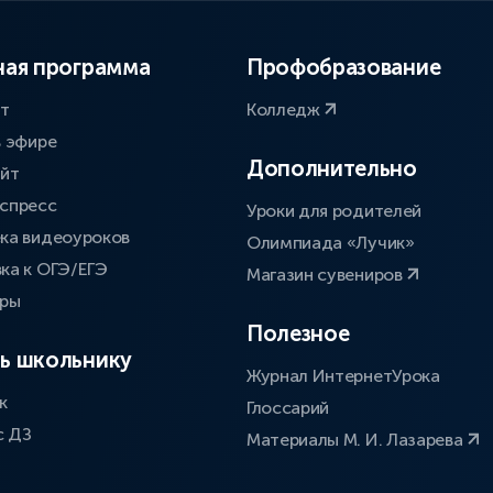
ая программа
Профобразование
ат
Колледж
в эфире
Дополнительно
айт
спресс
Уроки для родителей
ка видеоуроков
Олимпиада «Лучик»
ка к ОГЭ/ЕГЭ
Магазин сувениров
оры
Полезное
ь школьнику
Журнал ИнтернетУрока
к
Глоссарий
с ДЗ
Материалы М. И. Лазарева