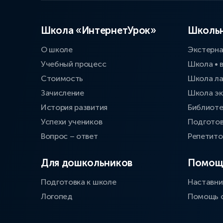
Школа «ИнтернетУрок»
Школьн
О школе
Экстерн
Учебный процесс
Школа • 
Стоимость
Школа л
Зачисление
Школа эк
История развития
Библиоте
Успехи учеников
Подготов
Вопрос – ответ
Репетит
Для дошкольников
Помощ
Подготовка к школе
Наставни
Логопед
Помощь 