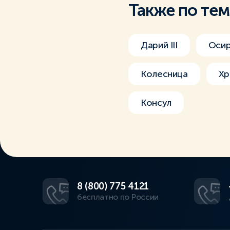
Также по те
Дарий III
Оси
Колесница
Хр
Консул
8 (800) 775 4121
бесплатно по России