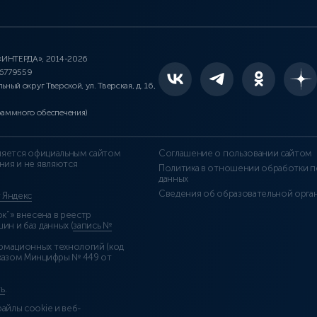
 «ИНТЕРДА», 2014-2026
46779559
льный округ Тверской, ул. Тверская, д. 16,
раммного обеспечения)
является официальным сайтом
Соглашение о пользовании сайтом
ния и не являются
Политика в отношении обработки п
данных
Сведения об образовательной орга
т Яндекс
”» внесена в реестр
н и баз данных (
запись №
рмационных технологий (код
казом Минцифры № 449 от
ь
.
айлы cookie и веб-