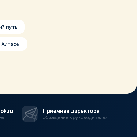
ый путь
Алтарь
ok.ru
Приемная директора
нь
обращение к руководителю