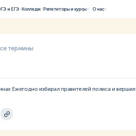
ГЭ и ЕГЭ
Колледж
Репетиторы и курсы
О нас
все термины
инах Ежегодно избирал правителей полиса и вершил