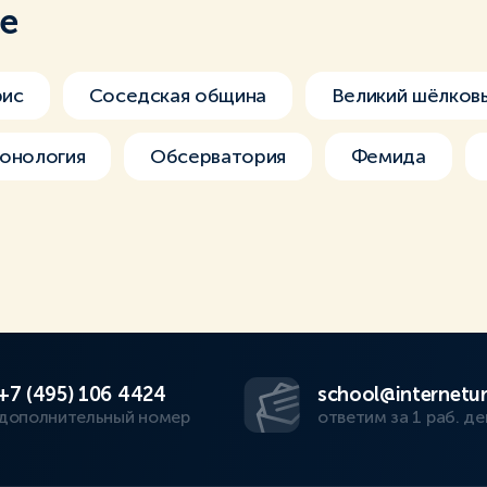
ме
рис
Соседская община
Великий шёлков
онология
Обсерватория
Фемида
+7 (495) 106 4424
school@internetur
дополнительный номер
ответим за 1 раб. де