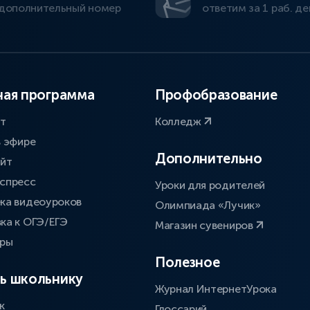
дополнительный номер
ответим за 1 раб. де
ая программа
Профобразование
ат
Колледж
в эфире
Дополнительно
айт
спресс
Уроки для родителей
ка видеоуроков
Олимпиада «Лучик»
ка к ОГЭ/ЕГЭ
Магазин сувениров
оры
Полезное
ь школьнику
Журнал ИнтернетУрока
к
Глоссарий