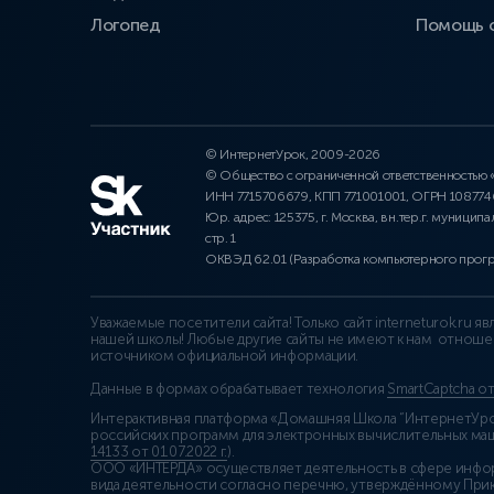
Логопед
Помощь 
© ИнтернетУрок, 2009-2026
© Общество с ограниченной ответственностью
ИНН 7715706679, КПП 771001001, ОГРН 10877
Юр. адрес: 125375, г. Москва, вн.тер.г. муниципа
стр. 1
ОКВЭД 62.01 (Разработка компьютерного прог
Уважаемые посетители сайта! Только сайт interneturok.ru 
нашей школы! Любые другие сайты не имеют к нам отноше
источником официальной информации.
Данные в формах обрабатывает технология
SmartCaptcha о
Интерактивная платформа «Домашняя Школа “ИнтернетУрок
российских программ для электронных вычислительных маши
14133 от 01.07.2022 г.
).
ООО «ИНТЕРДА» осуществляет деятельность в сфере инфо
вида деятельности согласно перечню, утверждённому При