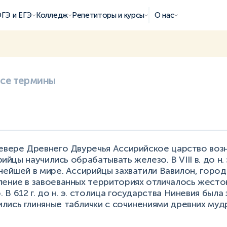
ГЭ и ЕГЭ
Колледж
Репетиторы и курсы
О нас
все термины
евере Древнего Двуречья Ассирийское царство возни
ирийцы научились обрабатывать железо. В VIII в. до н.
нейшей в мире. Ассирийцы захватили Вавилон, город
ление в завоеванных территориях отличалось жесто
В 612 г. до н. э. столица государства Ниневия была 
лись глиняные таблички с сочинениями древних муд