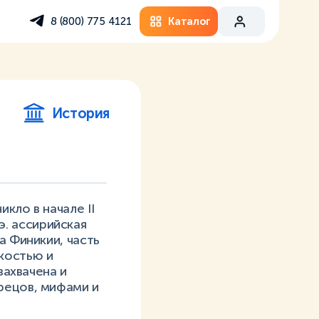
Каталог
8 (800) 775 4121
История
кло в начале II
 э. ассирийская
а Финикии, часть
костью и
захвачена и
рецов, мифами и