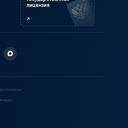
лицензия
ерсональных
низации