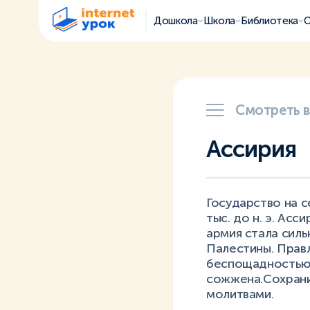
Дошкола
Школа
Библиотека
О
Смотреть 
Ассирия
Государство на с
тыс. до н. э. Асс
армия стала силь
Палестины. Прав
беспощадностью. 
сожжена.Сохрани
молитвами.