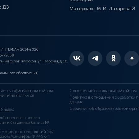
с ДЗ
Материалы М. И. Лазарева
 «ИНТЕРДА», 2014-2026
46779559
льный округ Тверской, ул. Тверская, д. 16,
раммного обеспечения)
является официальным сайтом
Соглашение о пользовании сайтом
ния и не являются
Политика в отношении обработки п
данных
Сведения об образовательной орга
т Яндекс
”» внесена в реестр
н и баз данных (
запись №
рмационных технологий (код
казом Минцифры № 449 от