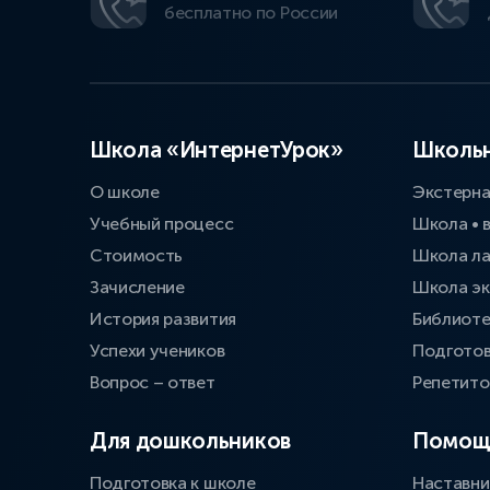
бесплатно по России
Школа «ИнтернетУрок»
Школьн
О школе
Экстерн
Учебный процесс
Школа • 
Стоимость
Школа л
Зачисление
Школа эк
История развития
Библиоте
Успехи учеников
Подготов
Вопрос – ответ
Репетит
Для дошкольников
Помощ
Подготовка к школе
Наставни