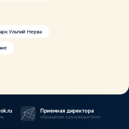
арк Ульпий Нерва
ние
ok.ru
Приемная директора
нь
обращение к руководителю