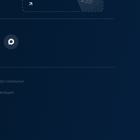
ерсональных
низации