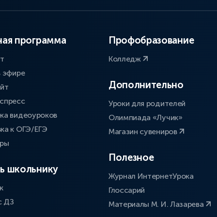
ая программа
Профобразование
ат
Колледж
в эфире
Дополнительно
айт
спресс
Уроки для родителей
ка видеоуроков
Олимпиада «Лучик»
ка к ОГЭ/ЕГЭ
Магазин сувениров
оры
Полезное
ь школьнику
Журнал ИнтернетУрока
к
Глоссарий
с ДЗ
Материалы М. И. Лазарева