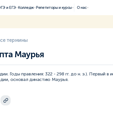
ГЭ и ЕГЭ
Колледж
Репетиторы и курсы
О нас
все термины
пта Маурья
и. Годы правления: 322 - 298 гг. до н. э.). Первый в 
дии, основал династию Маурья.