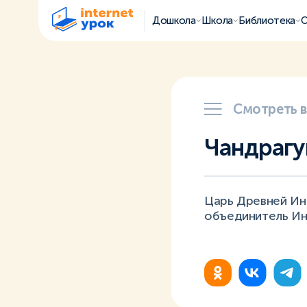
Дошкола
Школа
Библиотека
О
Смотреть 
Чандрагу
Царь Древней Инди
объединитель Ин