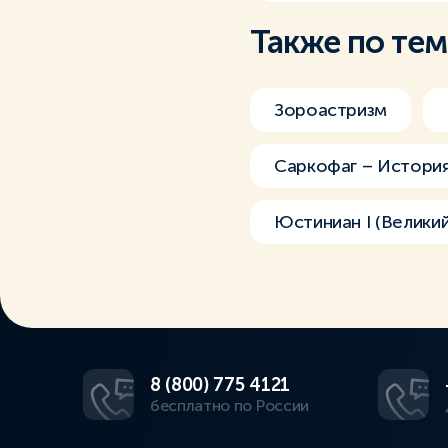
Также по те
Зороастризм
Саркофаг – Истори
Юстиниан I (Великий
8 (800) 775 4121
бесплатно по России