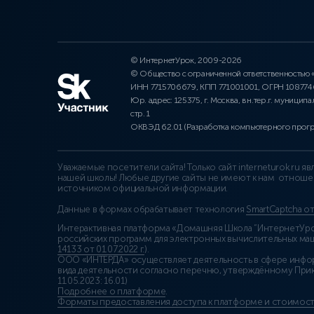
© ИнтернетУрок, 2009-2026
© Общество с ограниченной ответственностью
ИНН 7715706679, КПП 771001001, ОГРН 10877
Юр. адрес: 125375, г. Москва, вн.тер.г. муниципа
стр. 1
ОКВЭД 62.01 (Разработка компьютерного прог
Уважаемые посетители сайта! Только сайт interneturok.ru 
нашей школы! Любые другие сайты не имеют к нам отноше
источником официальной информации.
Данные в формах обрабатывает технология
SmartCaptcha о
Интерактивная платформа «Домашняя Школа “ИнтернетУрок
российских программ для электронных вычислительных маши
14133 от 01.07.2022 г.
).
ООО «ИНТЕРДА» осуществляет деятельность в сфере инфо
вида деятельности согласно перечню, утверждённому При
11.05.2023: 16.01)
Подробнее о платформе
.
Форматы предоставления доступа к платформе и стоимост