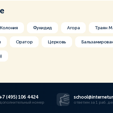
ме
Колония
Фукидид
Агора
Траян М
я
Оратор
Церковь
Бальзамирова
)
+7 (495) 106 4424
school@internetur
дополнительный номер
ответим за 1 раб. де