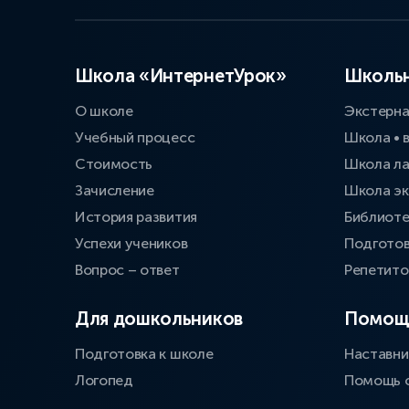
Школа «ИнтернетУрок»
Школьн
О школе
Экстерн
Учебный процесс
Школа • 
Стоимость
Школа л
Зачисление
Школа эк
История развития
Библиоте
Успехи учеников
Подготов
Вопрос – ответ
Репетит
Для дошкольников
Помощ
Подготовка к школе
Наставни
Логопед
Помощь 