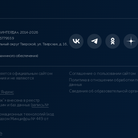
 «ИНТЕРДА», 2014-2026
46779559
льный округ Тверской, ул. Тверская, д. 16,
раммного обеспечения)
является официальным сайтом
Соглашение о пользовании сайтом
ния и не являются
Политика в отношении обработки п
данных
Сведения об образовательной орга
т Яндекс
”» внесена в реестр
н и баз данных (
запись №
рмационных технологий (код
казом Минцифры № 449 от
ь
.