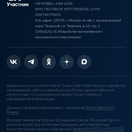
«ИНТЕРДА», 2014-2026
ИНН 7715706679, КПП 771001001, ОГРН
1087746779559
Юр. адрес: 125375, г. Москва, вн.тер.г. муниципальный
округ Тверской, ул. Тверская, д. 16, стр. 1
ОКВЭД 62.01 (Разработка компьютерного
программного обеспечения)
Уважаемые посетители сайта! Только сайт interneturok.ru является
официальным сайтом нашей школы! Любые другие сайты не
имеют к нам отношения и не являются источником
официальной информации.
Данные в формах обрабатывает технология
SmartCaptcha от
Яндекс
Интерактивная платформа «Домашняя Школа “ИнтернетУрок”»
внесена в реестр российских программ для электронных
вычислительных машин и баз данных (
запись № 14133 от 01.07.2022