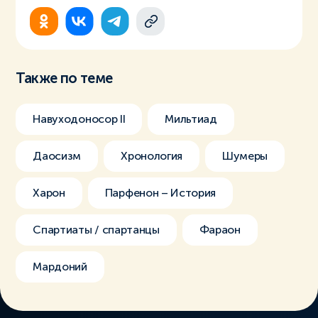
Также по теме
Навуходоносор II
Мильтиад
Даосизм
Хронология
Шумеры
Харон
Парфенон – История
Спартиаты / спартанцы
Фараон
Мардоний