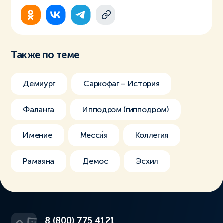
Также по теме
Демиург
Саркофаг – История
Фаланга
Ипподром (гипподром)
Имение
Месси́я
Коллегия
Рамаяна
Демос
Эсхил
8 (800) 775 4121