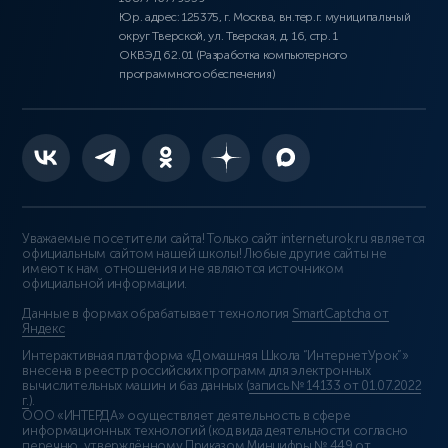
Юр. адрес: 125375, г. Москва, вн.тер.г. муниципальный
округ Тверской, ул. Тверская, д. 16, стр. 1
ОКВЭД 62.01 (Разработка компьютерного
программного обеспечения)
Уважаемые посетители сайта! Только сайт interneturok.ru является
официальным сайтом нашей школы! Любые другие сайты не
имеют к нам отношения и не являются источником
официальной информации.
Данные в формах обрабатывает технология
SmartCaptcha от
Яндекс
Интерактивная платформа «Домашняя Школа “ИнтернетУрок”»
внесена в реестр российских программ для электронных
вычислительных машин и баз данных (
запись № 14133 от 01.07.2022
г.
).
ООО «ИНТЕРДА» осуществляет деятельность в сфере
информационных технологий (код вида деятельности согласно
перечню, утверждённому Приказом Минцифры № 449 от