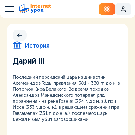
История
Дарий III
Последний персидский царь из династии
Ахеменидов Годы правления: 381 - 330 гг. до н. э.
Потомок Кира Великого. Во время походов
Александра Македонского потерпел ряд
поражения - на реке Граник (334 г. до н. э.), при
Иссе (333 г. до н. э.), в решающем сражении при
Гавгамелах (331 г. до н. э.), после чего царь
бежал и был убит заговорщиками.