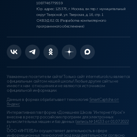
1087746779559
Юр. адрес: 125375, г. Москва, вн.тер.г. муниципальный
округ Тверской, ул. Тверская, д. 16, стр. 1
ОКВЭД 62.01 (Разработка компьютерного
программного обеспечения)
Уважаемые посетители сайта! Только сайт interneturok.ru является
официальным сайтом нашей школы! Любые другие сайты не
имеют к нам отношения и не являются источником
официальной информации.
Данные в формах обрабатывает технология
SmartCaptcha от
Яндекс
Интерактивная платформа «Домашняя Школа “ИнтернетУрок”»
внесена в реестр российских программ для электронных
вычислительных машин и баз данных (
запись № 14133 от 01.07.2022
г.
).
ООО «ИНТЕРДА» осуществляет деятельность в сфере
информационных технологий (код вида деятельности согласно