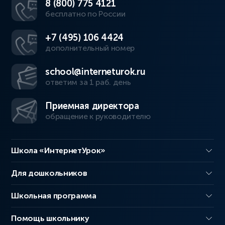
8 (800) 775 4121
бесплатно по России
+7 (495) 106 4424
дополнительный номер
school@interneturok.ru
ответим за 1 раб. день
Приемная директора
обращение к руководителю
Школа «ИнтернетУрок»
Для дошкольников
Школьная программа
Помощь школьнику