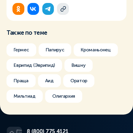
Также по теме
Гермес
Папирус
Кроманьонец
Еврипид (Эврипид)
Вишну
Праща
Аид
Оратор
Мильтиад
Олигархия
8 (800) 775 4121