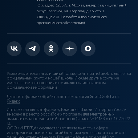
Юр. адрес: 125375, г. Москва, вн.тер.г. муниципальный
округ Тверской, ул. Тверская, д. 16, стр. 1
ОКВЭД 62.01 (Разработка компьютерного
программного обеспечения)
Уважаемые посетители сайта! Только сайт interneturok.ru является
официальным сайтом нашей школы! Любые другие сайты не
имеют к нам отношения и не являются источником
официальной информации.
Данные в формах обрабатывает технология
SmartCaptcha от
Яндекс
Интерактивная платформа «Домашняя Школа “ИнтернетУрок”»
внесена в реестр российских программ для электронных
вычислительных машин и баз данных (
запись № 14133 от 01.07.2022
г.
).
ООО «ИНТЕРДА» осуществляет деятельность в сфере
информационных технологий (код вида деятельности согласно
перечню, утверждённому Приказом Минцифры № 449 от