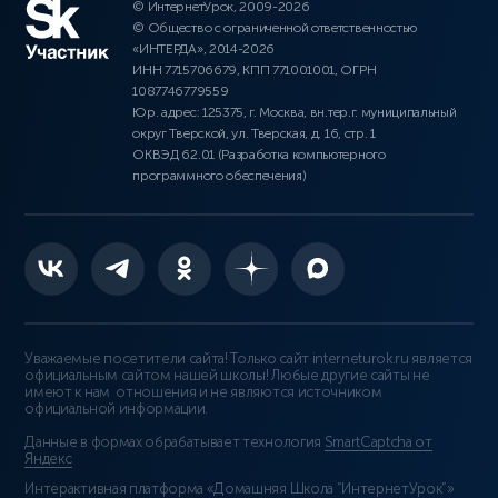
© ИнтернетУрок, 2009-2026
© Общество с ограниченной ответственностью
«ИНТЕРДА», 2014-2026
ИНН 7715706679, КПП 771001001, ОГРН
1087746779559
Юр. адрес: 125375, г. Москва, вн.тер.г. муниципальный
округ Тверской, ул. Тверская, д. 16, стр. 1
ОКВЭД 62.01 (Разработка компьютерного
программного обеспечения)
Уважаемые посетители сайта! Только сайт interneturok.ru является
официальным сайтом нашей школы! Любые другие сайты не
имеют к нам отношения и не являются источником
официальной информации.
Данные в формах обрабатывает технология
SmartCaptcha от
Яндекс
Интерактивная платформа «Домашняя Школа “ИнтернетУрок”»