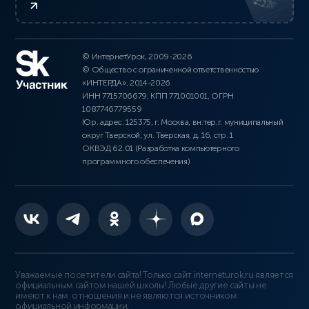
© ИнтернетУрок, 2009-2026
© Общество с ограниченной ответственностью
«ИНТЕРДА», 2014-2026
ИНН 7715706679, КПП 771001001, ОГРН
1087746779559
Юр. адрес: 125375, г. Москва, вн.тер.г. муниципальный
округ Тверской, ул. Тверская, д. 16, стр. 1
ОКВЭД 62.01 (Разработка компьютерного
программного обеспечения)
Уважаемые посетители сайта! Только сайт interneturok.ru является
официальным сайтом нашей школы! Любые другие сайты не
имеют к нам отношения и не являются источником
официальной информации.