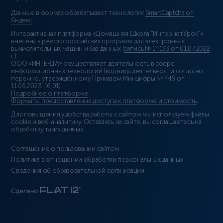
Данные в формах обрабатывает технология
SmartCaptcha от
Яндекс
Интерактивная платформа «Домашняя Школа “ИнтернетУрок”»
внесена в реестр российских программ для электронных
вычислительных машин и баз данных (
запись № 14133 от 01.07.2022
г.
).
ООО «ИНТЕРДА» осуществляет деятельность в сфере
информационных технологий (код вида деятельности согласно
перечню, утверждённому Приказом Минцифры № 449 от
11.05.2023: 16.01)
Подробнее о платформе
.
Форматы предоставления доступа к платформе и стоимость
.
Для повышения удобства работы с сайтом мы используем файлы
cookie и веб-аналитику. Оставаясь на сайте, вы соглашаетесь на
обработку таких данных.
Соглашение о пользовании сайтом
Политика в отношении обработки персональных данных
Сведения об образовательной организации