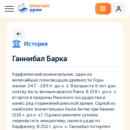
История
Ганнибал Барка
Карфагенский военачальник, один из
величайших полководцев древности Годы
жизни: 247 - 183 гг. до н. э. В возрасте 9 лет дал
клятву быть вечным врагом Рима. В 218 г. до н. э
вторгся в пределы Римского государства и
нанёс ряд поражений римской армии. Одной из
наиболее значительных была битва при Каннах
(216 г. до н. э.). Однако римляне сумели
перехватить инициативу, нанеся удар по
Карфагену. В 202 г. до н. э. Ганнибал потерпел