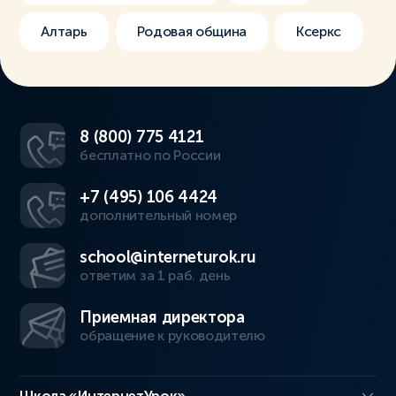
Алтарь
Родовая община
Ксеркс
8 (800) 775 4121
бесплатно по России
+7 (495) 106 4424
дополнительный номер
school@interneturok.ru
ответим за 1 раб. день
Приемная директора
обращение к руководителю
Школа «ИнтернетУрок»