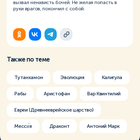
вызвал ненависть бочей. Не желая попасть в
руки врагов, покончил с собой.
Также по теме
Тутанхамон
Эволюция
Калигула
Рабы
Аристофан
Вар Квинтилий
Евреи (Древнееврейское царство)
Месси́я
Драконт
Антоний Марк