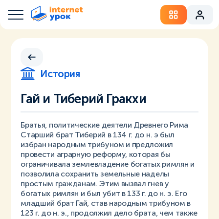
История
Гай и Тиберий Гракхи
Братья, политические деятели Древнего Рима
Старший брат Тиберий в 134 г. до н. э был
избран народным трибуном и предложил
провести аграрную реформу, которая бы
ограничивала землевладение богатых римлян и
позволила сохранить земельные наделы
простым гражданам. Этим вызвал гнев у
богатых римлян и был убит в 133 г. до н. э. Его
младший брат Гай, став народным трибуном в
123 г. до н. э., продолжил дело брата, чем также