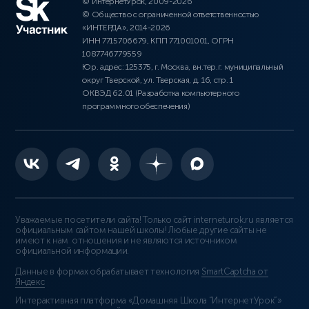
© ИнтернетУрок, 2009-2026
© Общество с ограниченной ответственностью
«ИНТЕРДА», 2014-2026
ИНН 7715706679, КПП 771001001, ОГРН
1087746779559
Юр. адрес: 125375, г. Москва, вн.тер.г. муниципальный
округ Тверской, ул. Тверская, д. 16, стр. 1
ОКВЭД 62.01 (Разработка компьютерного
программного обеспечения)
Уважаемые посетители сайта! Только сайт interneturok.ru является
официальным сайтом нашей школы! Любые другие сайты не
имеют к нам отношения и не являются источником
официальной информации.
Данные в формах обрабатывает технология
SmartCaptcha от
Яндекс
Интерактивная платформа «Домашняя Школа “ИнтернетУрок”»