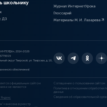
ь школьнику
Журнал ИнтернетУрока
к
Глоссарий
с ДЗ
Материалы М. И. Лазарева
 «ИНТЕРДА», 2014-2026
46779559
льный округ Тверской, ул. Тверская, д. 16,
раммного обеспечения)
является официальным сайтом
Соглашение о пользовании сайтом
ния и не являются
Политика в отношении обработки п
данных
Сведения об образовательной орга
т Яндекс
”» внесена в реестр