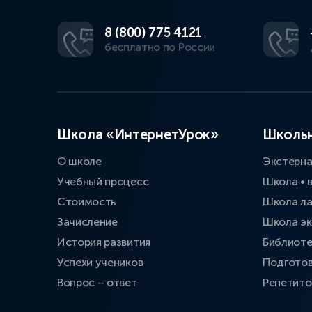
8 (800) 775 4121
бесплатно по России
Школа «ИнтернетУрок»
Школьн
О школе
Экстерн
Учебный процесс
Школа • 
Стоимость
Школа л
Зачисление
Школа эк
История развития
Библиоте
Успехи учеников
Подготов
Вопрос – ответ
Репетит