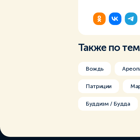
Также по те
Вождь
Ареоп
Патриции
Ма
Буддизм / Будда