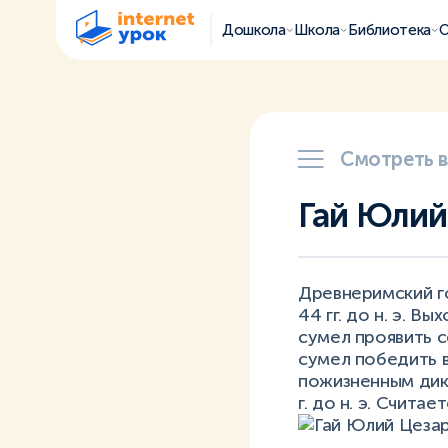
Дошкола
Школа
Библиотека
О
Смотреть 
Гай Юлий
Древнеримский г
44 гг. до н. э. В
сумел проявить 
сумел победить в
пожизненным дикт
г. до н. э. Счит