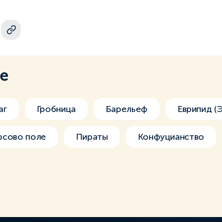
ме
аг
Гробница
Барельеф
Еврипид (
рсово поле
Пираты
Конфуцианство