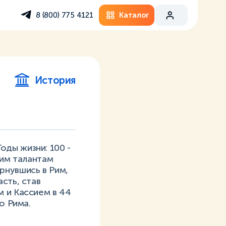
Каталог
8 (800) 775 4121
История
ды жизни: 100 -
оим талантам
рнувшись в Рим,
сть, став
м и Кассием в 44
о Рима.