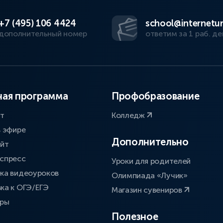
+7 (495) 106 4424
school@internetur
дополнительный номер
ответим за 1 раб. де
ая программа
Профобразование
ат
Колледж
в эфире
Дополнительно
айт
спресс
Уроки для родителей
ка видеоуроков
Олимпиада «Лучик»
ка к ОГЭ/ЕГЭ
Магазин сувениров
оры
Полезное