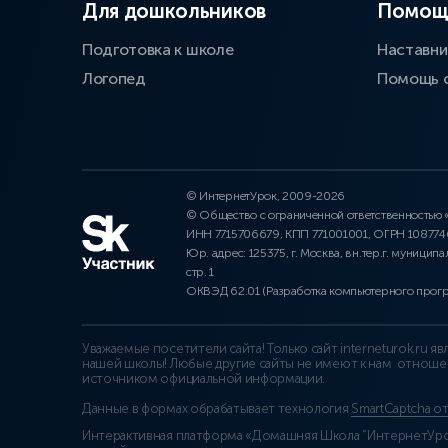
Для дошкольников
Помощ
Подготовка к школе
Наставни
Логопед
Помощь 
© ИнтернетУрок, 2009-2026
© Общество с ограниченной ответственностью
ИНН 7715706679, КПП 771001001, ОГРН 10877
Юр. адрес: 125375, г. Москва, вн.тер.г. муниципа
стр. 1
ОКВЭД 62.01 (Разработка компьютерного прог
Уважаемые посетители сайта! Только сайт interneturok.ru 
нашей школы! Любые другие сайты не имеют к нам отноше
источником официальной информации.
Данные в формах обрабатывает технология
SmartCaptcha о
Интерактивная платформа «Домашняя Школа “ИнтернетУрок