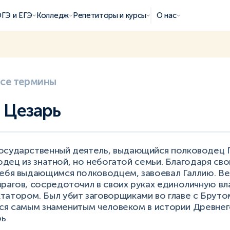
ГЭ и ЕГЭ
Колледж
Репетиторы и курсы
О нас
все термины
 Цезарь
осударственный деятель, выдающийся полководец Го
ыходец из знатной, но небогатой семьи. Благодаря св
себя выдающимся полководцем, завоевал Галлию. Ве
рагов, сосредоточил в своих руках единоличную вла
атором. Был убит заговорщиками во главе с Бруто
ается самым знаменитым человеком в истории Древнег