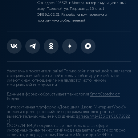
Юр. адрес: 125375, г. Москва, вн.тер.г. муниципальный
округ Тверской, ул. Тверская, д. 16, стр. 1
ОКВЭД 62.01 (Разработка компьютерного
программного обеспечения)
Уважаемые посетители сайта! Только сайт interneturok.ru является
официальным сайтом нашей школы! Любые другие сайты не
имеют к нам отношения и не являются источником
официальной информации.
Данные в формах обрабатывает технология
SmartCaptcha от
Яндекс
Интерактивная платформа «Домашняя Школа “ИнтернетУрок”»
внесена в реестр российских программ для электронных
вычислительных машин и баз данных (
запись № 14133 от 01.07.2022
г.
).
ООО «ИНТЕРДА» осуществляет деятельность в сфере
информационных технологий (код вида деятельности согласно
перечню, утверждённому Приказом Минцифры № 449 от