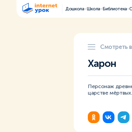
Дошкола
Школа
Библиотека
О
Смотреть 
Харон
Персонаж древне
царстве мёртвых