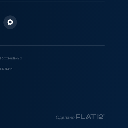
ерсональных
низации