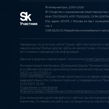
© ИнтернетУрок, 2009-2026
© Общество с ограниченной ответственностью
ИНН 7715706679, КПП 771001001, ОГРН 10877
Юр. адрес: 125375, г. Москва, вн.тер.г. муниципа
стр. 1
ОКВЭД 62.01 (Разработка компьютерного прог
Уважаемые посетители сайта! Только сайт interneturok.ru 
нашей школы! Любые другие сайты не имеют к нам отноше
источником официальной информации.
Данные в формах обрабатывает технология
SmartCaptcha о
Интерактивная платформа «Домашняя Школа “ИнтернетУрок
российских программ для электронных вычислительных маши
14133 от 01.07.2022 г.
).
ООО «ИНТЕРДА» осуществляет деятельность в сфере инфо
вида деятельности согласно перечню, утверждённому При
11.05.2023: 16.01)
Подробнее о платформе
.
Форматы предоставления доступа к платформе и стоимост
Для повышения удобства работы с сайтом мы используем ф
аналитику. Оставаясь на сайте, вы соглашаетесь на обработку