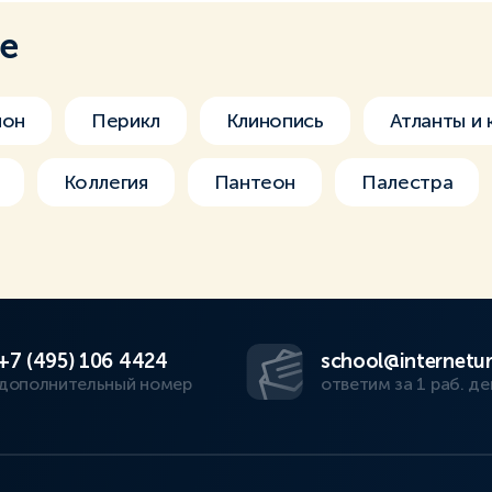
ме
ион
Перикл
Клинопись
Атланты и
Коллегия
Пантеон
Палестра
+7 (495) 106 4424
school@internetur
дополнительный номер
ответим за 1 раб. де