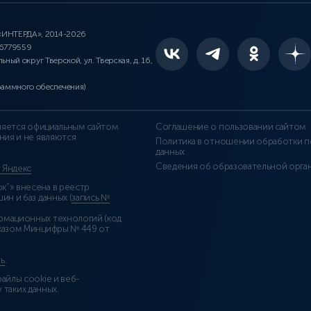
 «ИНТЕРДА», 2014-2026
46779559
льный округ Тверской, ул. Тверская, д. 16,
раммного обеспечения)
является официальным сайтом
Соглашение о пользовании сайтом
ния и не являются
Политика в отношении обработки п
данных
Сведения об образовательной орга
т Яндекс
”» внесена в реестр
н и баз данных (
запись №
рмационных технологий (код
казом Минцифры № 449 от
ь
.
айлы cookie и веб-
 таких данных.