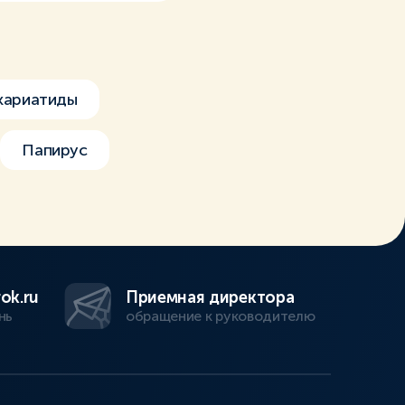
 кариатиды
Папирус
ok.ru
Приемная директора
нь
обращение к руководителю