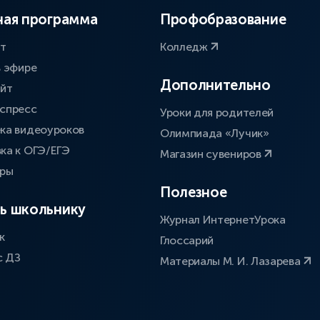
ая программа
Профобразование
ат
Колледж
в эфире
Дополнительно
айт
спресс
Уроки для родителей
ка видеоуроков
Олимпиада «Лучик»
ка к ОГЭ/ЕГЭ
Магазин сувениров
оры
Полезное
ь школьнику
Журнал ИнтернетУрока
к
Глоссарий
с ДЗ
Материалы М. И. Лазарева