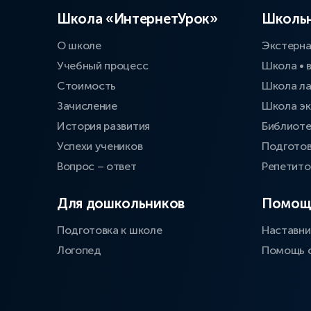
Школа «ИнтернетУрок»
Школьн
О школе
Экстерн
Учебный процесс
Школа • 
Стоимость
Школа л
Зачисление
Школа эк
История развития
Библиоте
Успехи учеников
Подготов
Вопрос – ответ
Репетит
Для дошкольников
Помощ
Подготовка к школе
Наставни
Логопед
Помощь 