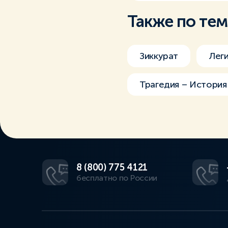
Также по те
Зиккурат
Лег
Трагедия – История
8 (800) 775 4121
бесплатно по России