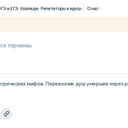
ГЭ и ЕГЭ
Колледж
Репетиторы и курсы
О нас
все термины
греческих мифов. Перевозчик душ умерших через р
.