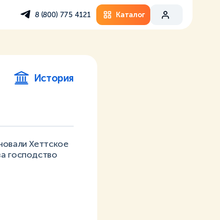
Каталог
8 (800) 775 4121
История
новали Хеттское
м за господство