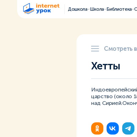
Дошкола
Школа
Библиотека
О
Смотреть 
Хетты
Индоевропейский 
царство (около 180
над Сирией.Окон