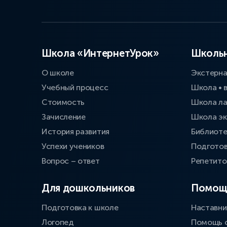
Школа «ИнтернетУрок»
Школьн
О школе
Экстерн
Учебный процесс
Школа • 
Стоимость
Школа л
Зачисление
Школа эк
История развития
Библиоте
Успехи учеников
Подготов
Вопрос – ответ
Репетит
Для дошкольников
Помощ
Подготовка к школе
Наставни
Логопед
Помощь 