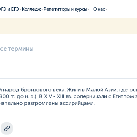
ГЭ и ЕГЭ
Колледж
Репетиторы и курсы
О нас
все термины
народ бронзового века. Жили в Малой Азии, где ос
0 гг. до н. э.). В XIV - XIII вв. соперничали с Египто
чательно разгромлены ассирийцами.