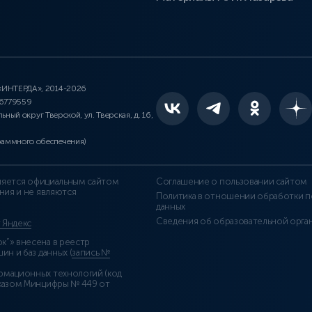
 «ИНТЕРДА», 2014-2026
46779559
льный округ Тверской, ул. Тверская, д. 16,
раммного обеспечения)
является официальным сайтом
Соглашение о пользовании сайтом
ния и не являются
Политика в отношении обработки п
данных
Сведения об образовательной орга
т Яндекс
”» внесена в реестр
н и баз данных (
запись №
рмационных технологий (код
казом Минцифры № 449 от