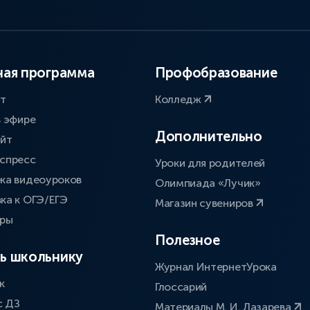
ая программа
Профобразование
ат
Колледж
в эфире
Дополнительно
айт
спресс
Уроки для родителей
ка видеоуроков
Олимпиада «Лучик»
ка к ОГЭ/ЕГЭ
Магазин сувениров
оры
Полезное
ь школьнику
Журнал ИнтернетУрока
к
Глоссарий
с ДЗ
Материалы М. И. Лазарева