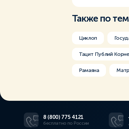
Также по те
Циклоп
Госуд
Тацит Публий Корн
Рамаяна
Матр
8 (800) 775 4121
бесплатно по России