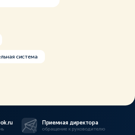
льная система
ok.ru
Приемная директора
нь
обращение к руководителю