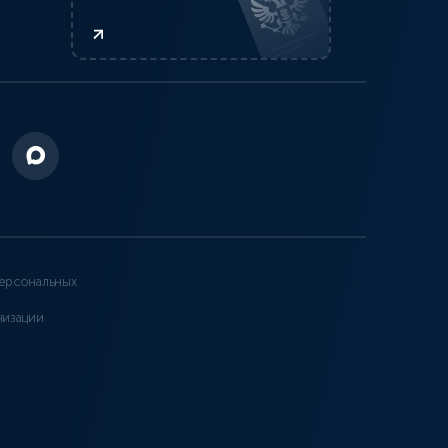
ерсональных
низации