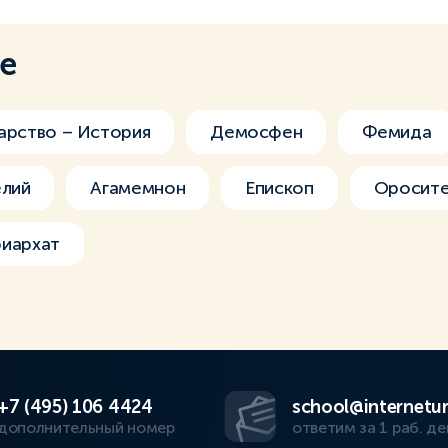
ме
арство – История
Демосфен
Фемида
елий
Агамемнон
Епископ
Оросите
иархат
+7 (495) 106 4424
school@internetur
дополнительный номер
ответим за 1 раб. де