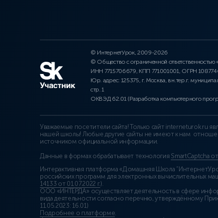
© ИнтернетУрок, 2009-2026
© Общество с ограниченной ответственностью
ИНН 7715706679, КПП 771001001, ОГРН 10877
Юр. адрес: 125375, г. Москва, вн.тер.г. муниципа
стр. 1
ОКВЭД 62.01 (Разработка компьютерного прог
Уважаемые посетители сайта! Только сайт interneturok.ru 
нашей школы! Любые другие сайты не имеют к нам отноше
источником официальной информации.
Данные в формах обрабатывает технология
SmartCaptcha о
Интерактивная платформа «Домашняя Школа “ИнтернетУрок
российских программ для электронных вычислительных маши
14133 от 01.07.2022 г.
).
ООО «ИНТЕРДА» осуществляет деятельность в сфере инфо
вида деятельности согласно перечню, утверждённому При
11.05.2023: 16.01)
Подробнее о платформе
.