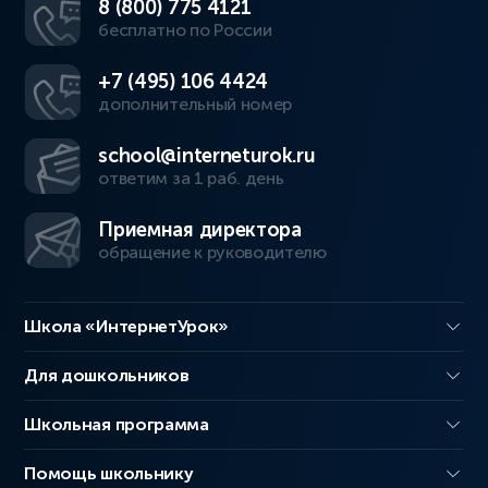
8 (800) 775 4121
бесплатно по России
+7 (495) 106 4424
дополнительный номер
school@interneturok.ru
ответим за 1 раб. день
Приемная директора
обращение к руководителю
Школа «ИнтернетУрок»
Для дошкольников
Школьная программа
Помощь школьнику