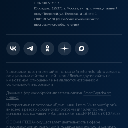
1087746779559
Юр. адрес: 125375, г. Москва, вн.тер.г. муниципальный
округ Тверской, ул. Тверская, д. 16, стр. 1
ОКВЭД 62.01 (Разработка компьютерного
программного обеспечения)
Уважаемые посетители сайта! Только сайт interneturok.ru является
официальным сайтом нашей школы! Любые другие сайты не
имеют к нам отношения и не являются источником
официальной информации.
Данные в формах обрабатывает технология
SmartCaptcha от
Яндекс
Интерактивная платформа «Домашняя Школа “ИнтернетУрок”»
внесена в реестр российских программ для электронных
вычислительных машин и баз данных (
запись № 14133 от 01.07.2022
г.
).
ООО «ИНТЕРДА» осуществляет деятельность в сфере
информационных технологий (код вида деятельности согласно