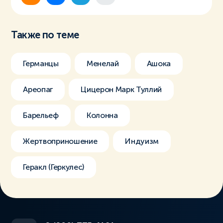
Также по теме
Германцы
Менелай
Ашока
Ареопаг
Цицерон Марк Туллий
Барельеф
Колонна
Жертвоприношение
Индуизм
Геракл (Геркулес)