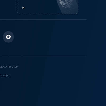
ерсональных
низации