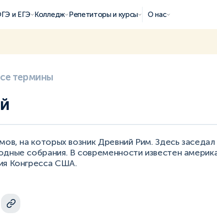
ГЭ и ЕГЭ
Колледж
Репетиторы и курсы
О нас
все термины
ий
мов, на которых возник Древний Рим. Здесь заседал
одные собрания. В современности известен америк
ия Конгресса США.