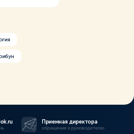
огия
рибун
ok.ru
Приемная директора
нь
обращение к руководителю