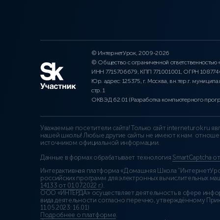
© ИнтернетУрок, 2009-2026
© Общество с ограниченной ответственностью
ИНН 7715706679, КПП 771001001, ОГРН 10877
Юр. адрес: 125375, г. Москва, вн.тер.г. муниципа
стр. 1
ОКВЭД 62.01 (Разработка компьютерного прог
Уважаемые посетители сайта! Только сайт interneturok.ru 
нашей школы! Любые другие сайты не имеют к нам отноше
источником официальной информации.
Данные в формах обрабатывает технология
SmartCaptcha о
Интерактивная платформа «Домашняя Школа “ИнтернетУрок
российских программ для электронных вычислительных маши
14133 от 01.07.2022 г.
).
ООО «ИНТЕРДА» осуществляет деятельность в сфере инфо
вида деятельности согласно перечню, утверждённому При
11.05.2023: 16.01)
Подробнее о платформе
.