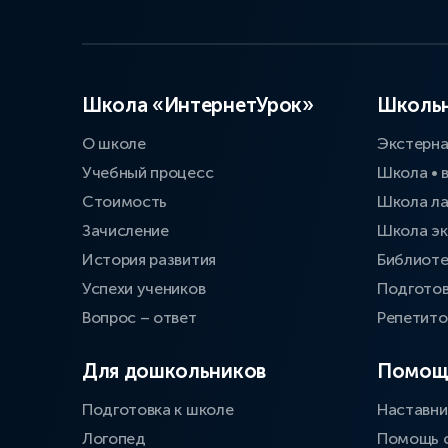
Школа «ИнтернетУрок»
Школьн
О школе
Экстерн
Учебный процесс
Школа • 
Стоимость
Школа л
Зачисление
Школа эк
История развития
Библиоте
Успехи учеников
Подготов
Вопрос – ответ
Репетит
Для дошкольников
Помощ
Подготовка к школе
Наставни
Логопед
Помощь 