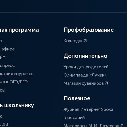
ая программа
Профобразование
ат
Колледж
в эфире
Дополнительно
айт
спресс
Уроки для родителей
ка видеоуроков
Олимпиада «Лучик»
ка к ОГЭ/ЕГЭ
Магазин сувениров
оры
Полезное
ь школьнику
Журнал ИнтернетУрока
к
Глоссарий
с ДЗ
Материалы М. И. Лазарева