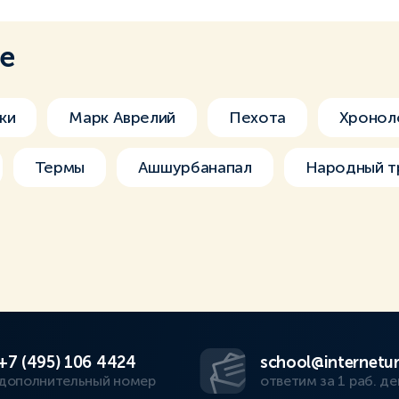
ме
ки
Марк Аврелий
Пехота
Хронол
Термы
Ашшурбанапал
Народный т
+7 (495) 106 4424
school@internetur
дополнительный номер
ответим за 1 раб. де