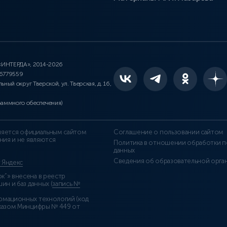
 «ИНТЕРДА», 2014-2026
46779559
льный округ Тверской, ул. Тверская, д. 16,
раммного обеспечения)
является официальным сайтом
Соглашение о пользовании сайтом
ния и не являются
Политика в отношении обработки п
данных
Сведения об образовательной орга
т Яндекс
”» внесена в реестр
н и баз данных (
запись №
рмационных технологий (код
казом Минцифры № 449 от