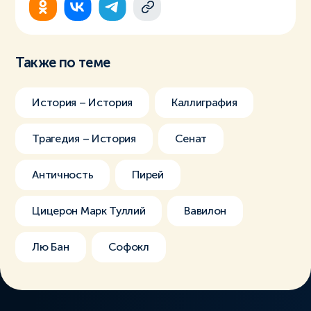
Также по теме
История – История
Каллиграфия
Трагедия – История
Сенат
Античность
Пирей
Цицерон Марк Туллий
Вавилон
Лю Бан
Софокл