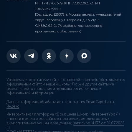
ИНН 7715706679, КПП 771001001, ОГРН
1087746779559
Юр. адрес: 125375, г. Москва, вн.тер.г. муниципальный
округ Тверской, ул. Тверская, д. 16, стр. 1
ОКВЭД 62.01 (Разработка компьютерного
программного обеспечения)
Уважаемые посетители сайта! Только сайт interneturok.ru является
официальным сайтом нашей школы! Любые другие сайты не
имеют к нам отношения и не являются источником
официальной информации.
Данные в формах обрабатывает технология
SmartCaptcha от
Яндекс
Интерактивная платформа «Домашняя Школа “ИнтернетУрок”»
внесена в реестр российских программ для электронных
вычислительных машин и баз данных (
запись № 14133 от 01.07.2022
г.
).