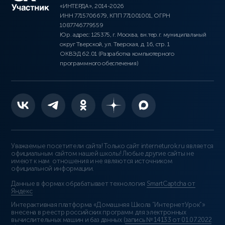
«ИНТЕРДА», 2014-2026
ИНН 7715706679, КПП 771001001, ОГРН
1087746779559
Юр. адрес: 125375, г. Москва, вн.тер.г. муниципальный
округ Тверской, ул. Тверская, д. 16, стр. 1
ОКВЭД 62.01 (Разработка компьютерного
программного обеспечения)
Уважаемые посетители сайта! Только сайт interneturok.ru является
официальным сайтом нашей школы! Любые другие сайты не
имеют к нам отношения и не являются источником
официальной информации.
Данные в формах обрабатывает технология
SmartCaptcha от
Яндекс
Интерактивная платформа «Домашняя Школа “ИнтернетУрок”»
внесена в реестр российских программ для электронных
вычислительных машин и баз данных (
запись № 14133 от 01.07.2022