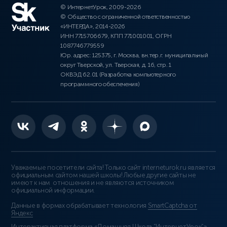
© ИнтернетУрок, 2009-2026
© Общество с ограниченной ответственностью
«ИНТЕРДА», 2014-2026
ИНН 7715706679, КПП 771001001, ОГРН
1087746779559
Юр. адрес: 125375, г. Москва, вн.тер.г. муниципальный
округ Тверской, ул. Тверская, д. 16, стр. 1
ОКВЭД 62.01 (Разработка компьютерного
программного обеспечения)
Уважаемые посетители сайта! Только сайт interneturok.ru является
официальным сайтом нашей школы! Любые другие сайты не
имеют к нам отношения и не являются источником
официальной информации.
Данные в формах обрабатывает технология
SmartCaptcha от
Яндекс