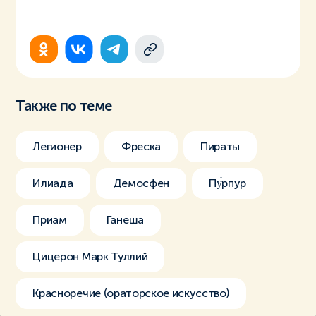
Также по теме
Легионер
Фреска
Пираты
Илиада
Демосфен
Пу́рпур
Приам
Ганеша
Цицерон Марк Туллий
Красноречие (ораторское искусство)