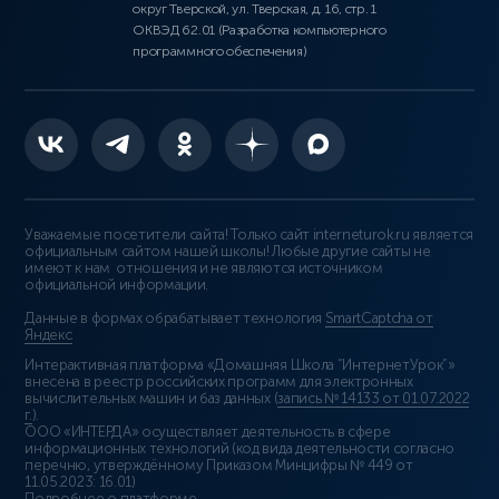
округ Тверской, ул. Тверская, д. 16, стр. 1
ОКВЭД 62.01 (Разработка компьютерного
программного обеспечения)
Уважаемые посетители сайта! Только сайт interneturok.ru является
официальным сайтом нашей школы! Любые другие сайты не
имеют к нам отношения и не являются источником
официальной информации.
Данные в формах обрабатывает технология
SmartCaptcha от
Яндекс
Интерактивная платформа «Домашняя Школа “ИнтернетУрок”»
внесена в реестр российских программ для электронных
вычислительных машин и баз данных (
запись № 14133 от 01.07.2022
г.
).
ООО «ИНТЕРДА» осуществляет деятельность в сфере
информационных технологий (код вида деятельности согласно
перечню, утверждённому Приказом Минцифры № 449 от
11.05.2023: 16.01)