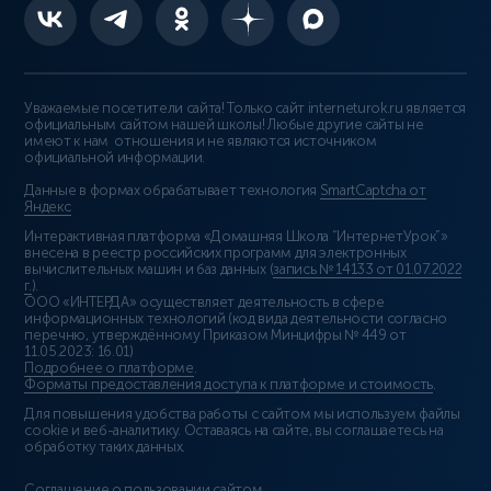
Уважаемые посетители сайта! Только сайт interneturok.ru является
официальным сайтом нашей школы! Любые другие сайты не
имеют к нам отношения и не являются источником
официальной информации.
Данные в формах обрабатывает технология
SmartCaptcha от
Яндекс
Интерактивная платформа «Домашняя Школа “ИнтернетУрок”»
внесена в реестр российских программ для электронных
вычислительных машин и баз данных (
запись № 14133 от 01.07.2022
г.
).
ООО «ИНТЕРДА» осуществляет деятельность в сфере
информационных технологий (код вида деятельности согласно
перечню, утверждённому Приказом Минцифры № 449 от
11.05.2023: 16.01)
Подробнее о платформе
.
Форматы предоставления доступа к платформе и стоимость
.
Для повышения удобства работы с сайтом мы используем файлы
cookie и веб-аналитику. Оставаясь на сайте, вы соглашаетесь на
обработку таких данных.
Соглашение о пользовании сайтом