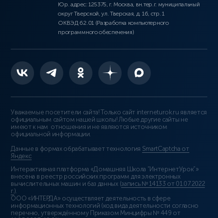
Юр. адрес: 125375, г. Москва, вн.тер.г. муниципальный
округ Тверской, ул. Тверская, д. 16, стр. 1
ОКВЭД 62.01 (Разработка компьютерного
программного обеспечения)
Уважаемые посетители сайта! Только сайт interneturok.ru является
официальным сайтом нашей школы! Любые другие сайты не
имеют к нам отношения и не являются источником
официальной информации.
Данные в формах обрабатывает технология
SmartCaptcha от
Яндекс
Интерактивная платформа «Домашняя Школа “ИнтернетУрок”»
внесена в реестр российских программ для электронных
вычислительных машин и баз данных (
запись № 14133 от 01.07.2022
г.
).
ООО «ИНТЕРДА» осуществляет деятельность в сфере
информационных технологий (код вида деятельности согласно
перечню, утверждённому Приказом Минцифры № 449 от