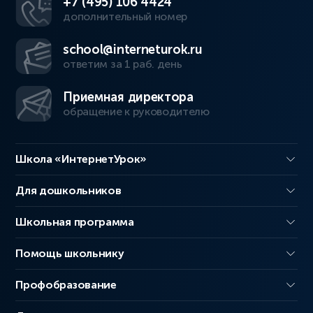
+7 (495) 106 4424
дополнительный номер
school@interneturok.ru
ответим за 1 раб. день
Приемная директора
обращение к руководителю
Школа «ИнтернетУрок»
Для дошкольников
Школьная программа
Помощь школьнику
Профобразование