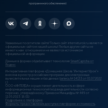
программного обеспечения)
Уважаемые посетители сайта! Только сайт interneturok.ru является
официальным сайтом нашей школы! Любые другие сайты не
имеют к нам отношения и не являются источником
официальной информации.
Данные в формах обрабатывает технология
SmartCaptcha от
Яндекс
Интерактивная платформа «Домашняя Школа “ИнтернетУрок”»
внесена в реестр российских программ для электронных
вычислительных машин и баз данных (
запись № 14133 от 01.07.2022
г.
).
ООО «ИНТЕРДА» осуществляет деятельность в сфере
информационных технологий (код вида деятельности согласно
перечню, утверждённому Приказом Минцифры № 449 от
11.05.2023: 16.01)
Подробнее о платформе
.
Форматы предоставления доступа к платформе и стоимость
.