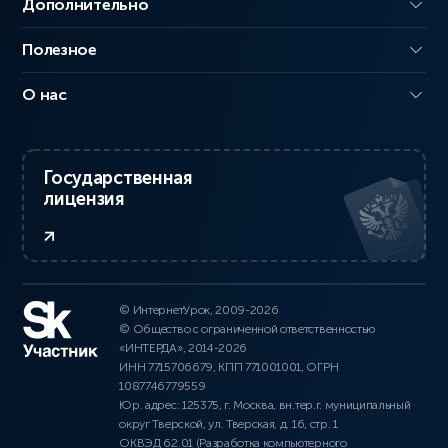
Дополнительно
Полезное
О нас
Государственная
лицензия
© ИнтернетУрок, 2009-2026
© Общество с ограниченной ответственностью
«ИНТЕРДА», 2014-2026
ИНН 7715706679, КПП 771001001, ОГРН
1087746779559
Юр. адрес: 125375, г. Москва, вн.тер.г. муниципальный
округ Тверской, ул. Тверская, д. 16, стр. 1
ОКВЭД 62.01 (Разработка компьютерного