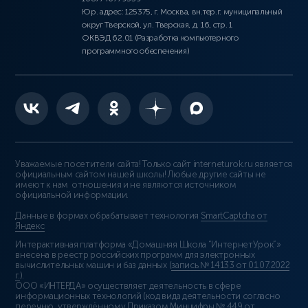
Юр. адрес: 125375, г. Москва, вн.тер.г. муниципальный
округ Тверской, ул. Тверская, д. 16, стр. 1
ОКВЭД 62.01 (Разработка компьютерного
программного обеспечения)
Уважаемые посетители сайта! Только сайт interneturok.ru является
официальным сайтом нашей школы! Любые другие сайты не
имеют к нам отношения и не являются источником
официальной информации.
Данные в формах обрабатывает технология
SmartCaptcha от
Яндекс
Интерактивная платформа «Домашняя Школа “ИнтернетУрок”»
внесена в реестр российских программ для электронных
вычислительных машин и баз данных (
запись № 14133 от 01.07.2022
г.
).
ООО «ИНТЕРДА» осуществляет деятельность в сфере
информационных технологий (код вида деятельности согласно
перечню, утверждённому Приказом Минцифры № 449 от