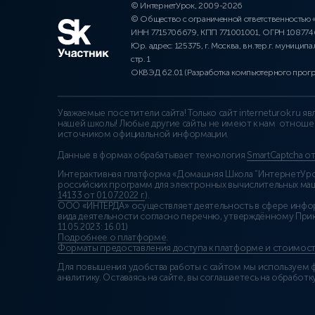
© ИнтернетУрок, 2009-2026
© Общество с ограниченной ответственностью
ИНН 7715706679, КПП 771001001, ОГРН 10877
Юр. адрес: 125375, г. Москва, вн.тер.г. муниципа
стр. 1
ОКВЭД 62.01 (Разработка компьютерного прог
Уважаемые посетители сайта! Только сайт interneturok.ru 
нашей школы! Любые другие сайты не имеют к нам отноше
источником официальной информации.
Данные в формах обрабатывает технология
SmartCaptcha о
Интерактивная платформа «Домашняя Школа “ИнтернетУрок
российских программ для электронных вычислительных маши
14133 от 01.07.2022 г.
).
ООО «ИНТЕРДА» осуществляет деятельность в сфере инфо
вида деятельности согласно перечню, утверждённому При
11.05.2023: 16.01)
Подробнее о платформе
.
Форматы предоставления доступа к платформе и стоимост
Для повышения удобства работы с сайтом мы используем ф
аналитику. Оставаясь на сайте, вы соглашаетесь на обработку