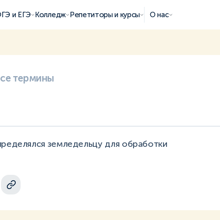
ГЭ и ЕГЭ
Колледж
Репетиторы и курсы
О нас
все термины
пределялся земледельцу для обработки