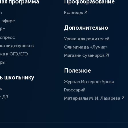
ая программа
Профобразование
ат
Колледж
в эфире
Дополнительно
айт
спресс
Уроки для родителей
ка видеоуроков
Олимпиада «Лучик»
ка к ОГЭ/ЕГЭ
Магазин сувениров
оры
Полезное
ь школьнику
Журнал ИнтернетУрока
к
Глоссарий
с ДЗ
Материалы М. И. Лазарева