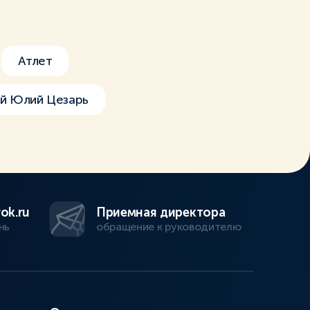
Атлет
ай Юлий Цезарь
ok.ru
Приемная директора
нь
обращение к руководителю