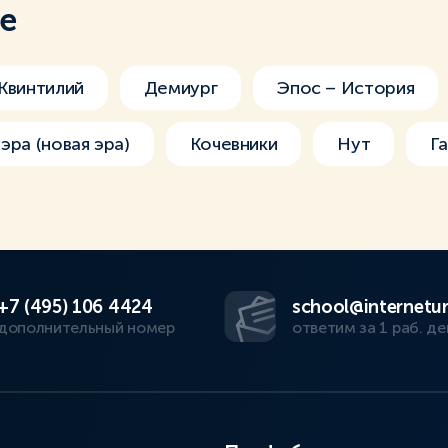
ме
Квинтилий
Демиург
Эпос – История
эра (новая эра)
Кочевники
Нут
Г
+7 (495) 106 4424
school@internetur
дополнительный номер
ответим за 1 раб. де