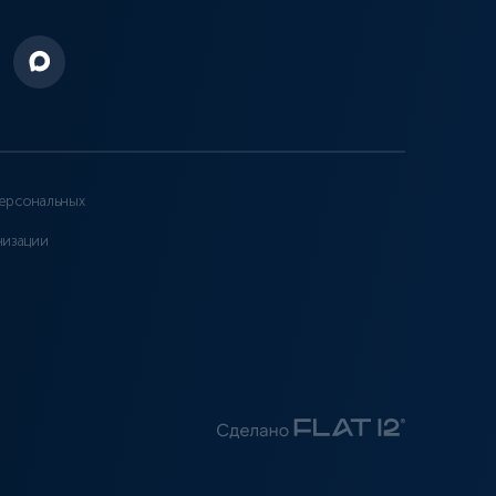
ерсональных
низации