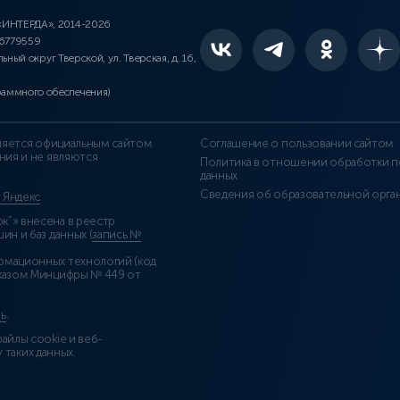
 «ИНТЕРДА», 2014-2026
46779559
льный округ Тверской, ул. Тверская, д. 16,
раммного обеспечения)
является официальным сайтом
Соглашение о пользовании сайтом
ния и не являются
Политика в отношении обработки п
данных
Сведения об образовательной орга
т Яндекс
”» внесена в реестр
н и баз данных (
запись №
рмационных технологий (код
казом Минцифры № 449 от
ь
.
айлы cookie и веб-
 таких данных.