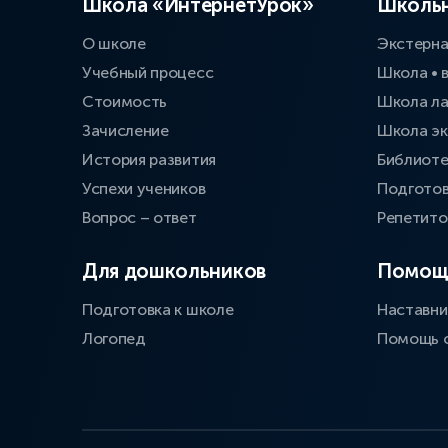
Школа «ИнтернетУрок»
Школьн
О школе
Экстерн
Учебный процесс
Школа • 
Стоимость
Школа л
Зачисление
Школа эк
История развития
Библиоте
Успехи учеников
Подготов
Вопрос – ответ
Репетит
Для дошкольников
Помощ
Подготовка к школе
Наставни
Логопед
Помощь 