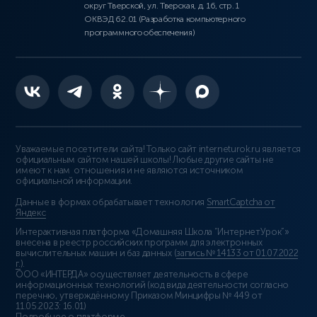
округ Тверской, ул. Тверская, д. 16, стр. 1
ОКВЭД 62.01 (Разработка компьютерного
программного обеспечения)
Уважаемые посетители сайта! Только сайт interneturok.ru является
официальным сайтом нашей школы! Любые другие сайты не
имеют к нам отношения и не являются источником
официальной информации.
Данные в формах обрабатывает технология
SmartCaptcha от
Яндекс
Интерактивная платформа «Домашняя Школа “ИнтернетУрок”»
внесена в реестр российских программ для электронных
вычислительных машин и баз данных (
запись № 14133 от 01.07.2022
г.
).
ООО «ИНТЕРДА» осуществляет деятельность в сфере
информационных технологий (код вида деятельности согласно
перечню, утверждённому Приказом Минцифры № 449 от
11.05.2023: 16.01)