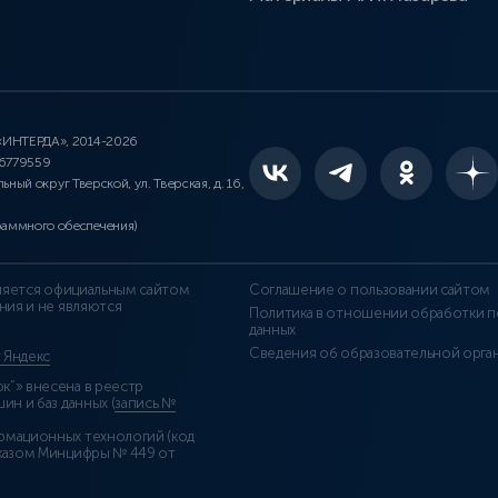
 «ИНТЕРДА», 2014-2026
46779559
льный округ Тверской, ул. Тверская, д. 16,
раммного обеспечения)
является официальным сайтом
Соглашение о пользовании сайтом
ния и не являются
Политика в отношении обработки п
данных
Сведения об образовательной орга
т Яндекс
”» внесена в реестр
н и баз данных (
запись №
рмационных технологий (код
казом Минцифры № 449 от