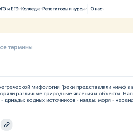
ГЭ и ЕГЭ
Колледж
Репетиторы и курсы
О нас
все термины
негреческой мифологии Греки представляли нимф в 
оряли различные природные явления и объекты. На
 - дриады; водных источников - наяды; моря - нереи