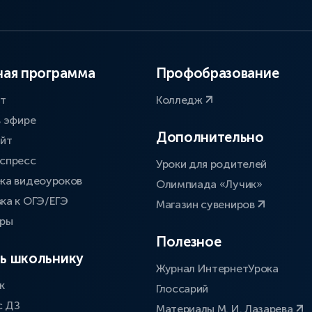
ая программа
Профобразование
ат
Колледж
в эфире
Дополнительно
айт
спресс
Уроки для родителей
ка видеоуроков
Олимпиада «Лучик»
ка к ОГЭ/ЕГЭ
Магазин сувениров
оры
Полезное
ь школьнику
Журнал ИнтернетУрока
к
Глоссарий
с ДЗ
Материалы М. И. Лазарева