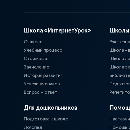
Школа «ИнтернетУрок»
Школьн
О школе
Экстерн
Учебный процесс
Школа • 
Стоимость
Школа л
Зачисление
Школа эк
История развития
Библиоте
Успехи учеников
Подготов
Вопрос – ответ
Репетит
Для дошкольников
Помощ
Подготовка к школе
Наставни
Логопед
Помощь 