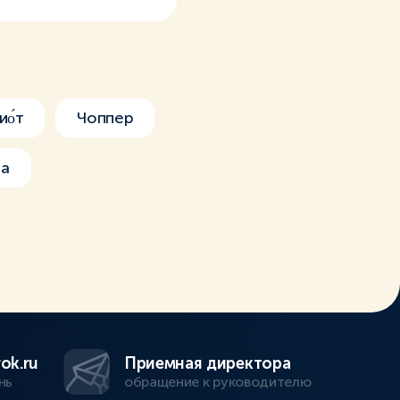
ио́т
Чоппер
на
ok.ru
Приемная директора
нь
обращение к руководителю