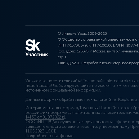
© ИнтернетУрок, 2009-2026
© Общество с ограниченной ответственностью
ИНН 7715706679, КПП 771001001, ОГРН 10877
Юр. адрес: 125375, г. Москва, вн.тер.г. муниципа
стр. 1
ОКВЭД 62.01 (Разработка компьютерного прог
Уважаемые посетители сайта! Только сайт interneturok.ru 
нашей школы! Любые другие сайты не имеют к нам отноше
источником официальной информации.
Данные в формах обрабатывает технология
SmartCaptcha о
Интерактивная платформа «Домашняя Школа “ИнтернетУрок
российских программ для электронных вычислительных маши
14133 от 01.07.2022 г.
).
ООО «ИНТЕРДА» осуществляет деятельность в сфере инфо
вида деятельности согласно перечню, утверждённому При
11.05.2023: 16.01)
Подробнее о платформе
.