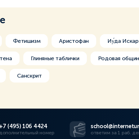
ме
Фетишизм
Аристофан
Иу́да Искар
стена
Глиняные таблички
Родовая общи
Санскрит
+7 (495) 106 4424
school@internetur
дополнительный номер
ответим за 1 раб. де