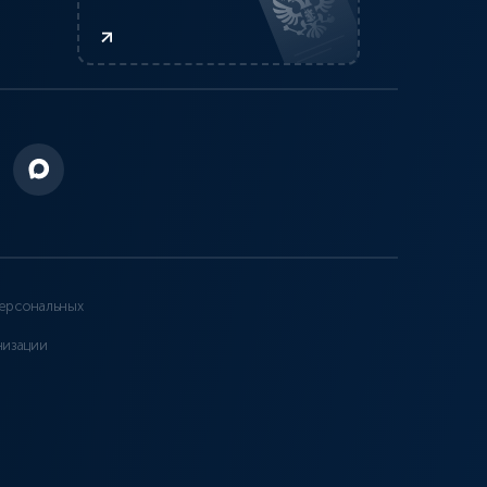
ерсональных
низации