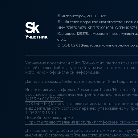
© ИнтернетУрок, 2009-2026
© Общество с ограниченной ответственностью
ИНН 7715706679, КПП 771001001, ОГРН 10877
Юр. адрес: 125375, г. Москва, вн.тер.г. муниципа
стр. 1
ОКВЭД 62.01 (Разработка компьютерного прог
Уважаемые посетители сайта! Только сайт interneturok.ru 
нашей школы! Любые другие сайты не имеют к нам отноше
источником официальной информации.
Данные в формах обрабатывает технология
SmartCaptcha о
Интерактивная платформа «Домашняя Школа “ИнтернетУрок
российских программ для электронных вычислительных маши
14133 от 01.07.2022 г.
).
ООО «ИНТЕРДА» осуществляет деятельность в сфере инфо
вида деятельности согласно перечню, утверждённому При
11.05.2023: 16.01)
Подробнее о платформе
.
Форматы предоставления доступа к платформе и стоимост
Для повышения удобства работы с сайтом мы используем ф
аналитику. Оставаясь на сайте, вы соглашаетесь на обработку