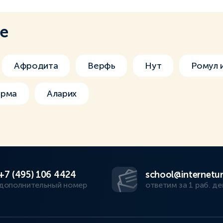
ме
Афродита
Верфь
Нут
Ромул 
рма
Аларих
+7 (495) 106 4424
school@internetur
дополнительный номер
ответим за 1 раб. де