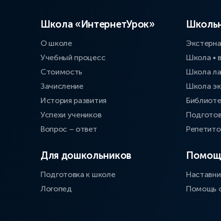
Школа «ИнтернетУрок»
Школьн
О школе
Экстерн
Учебный процесс
Школа • 
Стоимость
Школа л
Зачисление
Школа эк
История развития
Библиоте
Успехи учеников
Подготов
Вопрос – ответ
Репетит
Для дошкольников
Помощ
Подготовка к школе
Наставни
Логопед
Помощь 