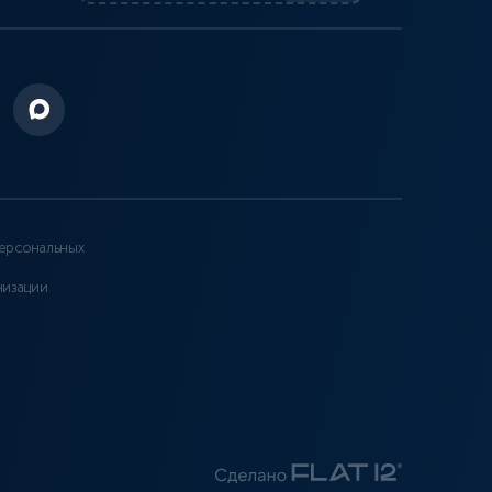
ерсональных
низации