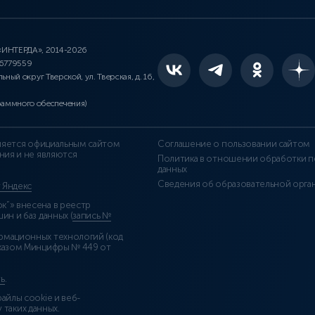
 «ИНТЕРДА», 2014-2026
46779559
льный округ Тверской, ул. Тверская, д. 16,
раммного обеспечения)
является официальным сайтом
Соглашение о пользовании сайтом
ния и не являются
Политика в отношении обработки п
данных
Сведения об образовательной орга
т Яндекс
”» внесена в реестр
н и баз данных (
запись №
рмационных технологий (код
казом Минцифры № 449 от
ь
.
айлы cookie и веб-
 таких данных.