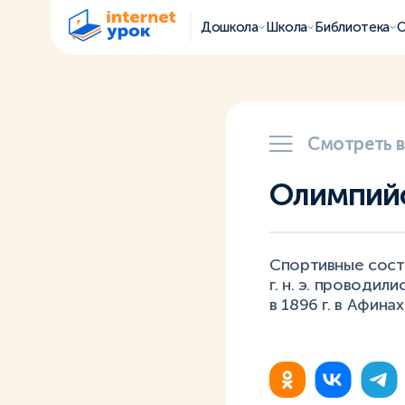
Дошкола
Школа
Библиотека
О
Смотреть 
Олимпийс
Спортивные состяз
г. н. э. проводи
в 1896 г. в Афинах