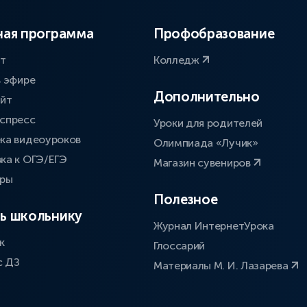
ая программа
Профобразование
ат
Колледж
в эфире
Дополнительно
айт
спресс
Уроки для родителей
ка видеоуроков
Олимпиада «Лучик»
ка к ОГЭ/ЕГЭ
Магазин сувениров
оры
Полезное
ь школьнику
Журнал ИнтернетУрока
к
Глоссарий
с ДЗ
Материалы М. И. Лазарева