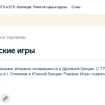
ГЭ и ЕГЭ
Колледж
Репетиторы и курсы
О нас
все термины
кие игры
ания, впервые появившиеся в Древней Греции. С 776 
лись в г. Олимпия в Южной Греции. Первые Игры совр
.