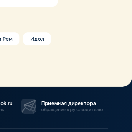
и Рем
Идол
ok.ru
Приемная директора
нь
обращение к руководителю