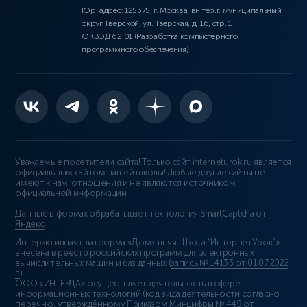
Юр. адрес: 125375, г. Москва, вн.тер.г. муниципальный
округ Тверской, ул. Тверская, д. 16, стр. 1
ОКВЭД 62.01 (Разработка компьютерного
программного обеспечения)
Уважаемые посетители сайта! Только сайт interneturok.ru является
официальным сайтом нашей школы! Любые другие сайты не
имеют к нам отношения и не являются источником
официальной информации.
Данные в формах обрабатывает технология
SmartCaptcha от
Яндекс
Интерактивная платформа «Домашняя Школа “ИнтернетУрок”»
внесена в реестр российских программ для электронных
вычислительных машин и баз данных (
запись № 14133 от 01.07.2022
г.
).
ООО «ИНТЕРДА» осуществляет деятельность в сфере
информационных технологий (код вида деятельности согласно
перечню, утверждённому Приказом Минцифры № 449 от