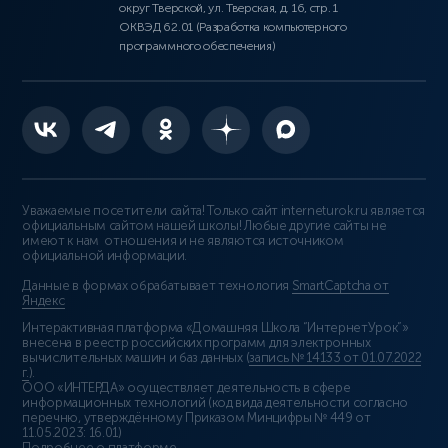
округ Тверской, ул. Тверская, д. 16, стр. 1
ОКВЭД 62.01 (Разработка компьютерного
программного обеспечения)
Уважаемые посетители сайта! Только сайт interneturok.ru является
официальным сайтом нашей школы! Любые другие сайты не
имеют к нам отношения и не являются источником
официальной информации.
Данные в формах обрабатывает технология
SmartCaptcha от
Яндекс
Интерактивная платформа «Домашняя Школа “ИнтернетУрок”»
внесена в реестр российских программ для электронных
вычислительных машин и баз данных (
запись № 14133 от 01.07.2022
г.
).
ООО «ИНТЕРДА» осуществляет деятельность в сфере
информационных технологий (код вида деятельности согласно
перечню, утверждённому Приказом Минцифры № 449 от
11.05.2023: 16.01)