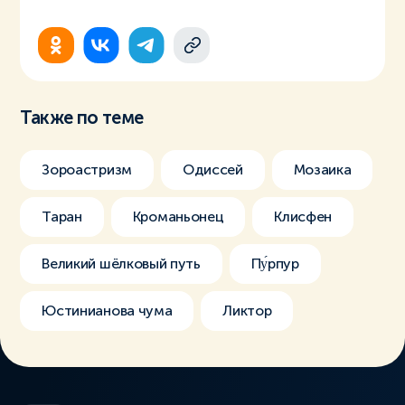
Также по теме
Зороастризм
Одиссей
Мозаика
Таран
Кроманьонец
Клисфен
Великий шёлковый путь
Пу́рпур
Юстинианова чума
Ликтор