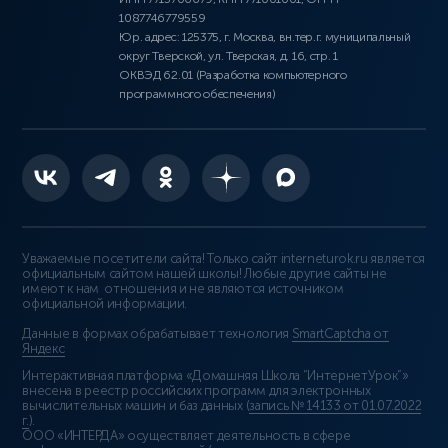
1087746779559
Юр. адрес: 125375, г. Москва, вн.тер.г. муниципальный
округ Тверской, ул. Тверская, д. 16, стр. 1
ОКВЭД 62.01 (Разработка компьютерного
программного обеспечения)
Уважаемые посетители сайта! Только сайт interneturok.ru является
официальным сайтом нашей школы! Любые другие сайты не
имеют к нам отношения и не являются источником
официальной информации.
Данные в формах обрабатывает технология
SmartCaptcha от
Яндекс
Интерактивная платформа «Домашняя Школа “ИнтернетУрок”»
внесена в реестр российских программ для электронных
вычислительных машин и баз данных (
запись № 14133 от 01.07.2022
г.
).
ООО «ИНТЕРДА» осуществляет деятельность в сфере