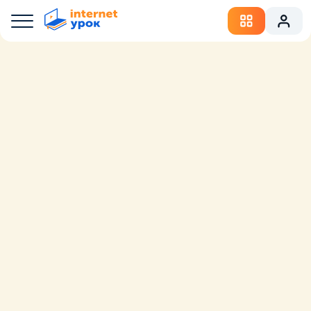
История
Порт возле древних Афин; сейчас - район Афин.
Порт Пирей находился примерно в 10 км от
города. С Афинами порт соединялся Длинными
стенами. Благодаря этому горожане могли
выдерживать длительные осады с суши, имея
возможность поставлять продовольствие и
другие товары морем.