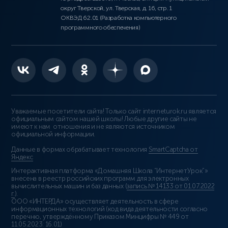
округ Тверской, ул. Тверская, д. 16, стр. 1
ОКВЭД 62.01 (Разработка компьютерного
программного обеспечения)
Уважаемые посетители сайта! Только сайт interneturok.ru является
официальным сайтом нашей школы! Любые другие сайты не
имеют к нам отношения и не являются источником
официальной информации.
Данные в формах обрабатывает технология
SmartCaptcha от
Яндекс
Интерактивная платформа «Домашняя Школа “ИнтернетУрок”»
внесена в реестр российских программ для электронных
вычислительных машин и баз данных (
запись № 14133 от 01.07.2022
г.
).
ООО «ИНТЕРДА» осуществляет деятельность в сфере
информационных технологий (код вида деятельности согласно
перечню, утверждённому Приказом Минцифры № 449 от
11.05.2023: 16.01)