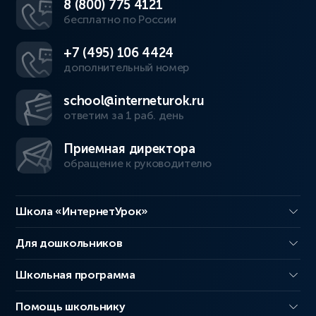
8 (800) 775 4121
бесплатно по России
+7 (495) 106 4424
дополнительный номер
school@interneturok.ru
ответим за 1 раб. день
Приемная директора
обращение к руководителю
Школа «ИнтернетУрок»
Для дошкольников
Школьная программа
Помощь школьнику