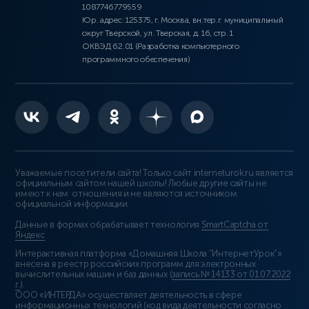
1087746779559
Юр. адрес: 125375, г. Москва, вн.тер.г. муниципальный
округ Тверской, ул. Тверская, д. 16, стр. 1
ОКВЭД 62.01 (Разработка компьютерного
программного обеспечения)
Уважаемые посетители сайта! Только сайт interneturok.ru является
официальным сайтом нашей школы! Любые другие сайты не
имеют к нам отношения и не являются источником
официальной информации.
Данные в формах обрабатывает технология
SmartCaptcha от
Яндекс
Интерактивная платформа «Домашняя Школа “ИнтернетУрок”»
внесена в реестр российских программ для электронных
вычислительных машин и баз данных (
запись № 14133 от 01.07.2022
г.
).
ООО «ИНТЕРДА» осуществляет деятельность в сфере
информационных технологий (код вида деятельности согласно