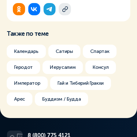
Также по теме
Календарь
Сатиры
Спартак
Геродот
Иерусалим
Консул
Император
Гай и Тиберий Гракхи
Арес
Буддизм / Будда
8 (800) 775 4121