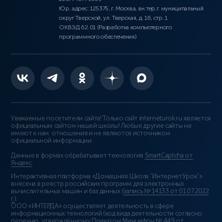
Юр. адрес: 125375, г. Москва, вн.тер.г. муниципальный
округ Тверской, ул. Тверская, д. 16, стр. 1
ОКВЭД 62.01 (Разработка компьютерного
программного обеспечения)
Уважаемые посетители сайта! Только сайт interneturok.ru является
официальным сайтом нашей школы! Любые другие сайты не
имеют к нам отношения и не являются источником
официальной информации.
Данные в формах обрабатывает технология
SmartCaptcha от
Яндекс
Интерактивная платформа «Домашняя Школа “ИнтернетУрок”»
внесена в реестр российских программ для электронных
вычислительных машин и баз данных (
запись № 14133 от 01.07.2022
г.
).
ООО «ИНТЕРДА» осуществляет деятельность в сфере
информационных технологий (код вида деятельности согласно
перечню, утверждённому Приказом Минцифры № 449 от