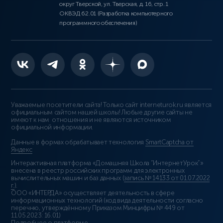
округ Тверской, ул. Тверская, д. 16, стр. 1
ОКВЭД 62.01 (Разработка компьютерного
программного обеспечения)
Уважаемые посетители сайта! Только сайт interneturok.ru является
официальным сайтом нашей школы! Любые другие сайты не
имеют к нам отношения и не являются источником
официальной информации.
Данные в формах обрабатывает технология
SmartCaptcha от
Яндекс
Интерактивная платформа «Домашняя Школа “ИнтернетУрок”»
внесена в реестр российских программ для электронных
вычислительных машин и баз данных (
запись № 14133 от 01.07.2022
г.
).
ООО «ИНТЕРДА» осуществляет деятельность в сфере
информационных технологий (код вида деятельности согласно
перечню, утверждённому Приказом Минцифры № 449 от
11.05.2023: 16.01)