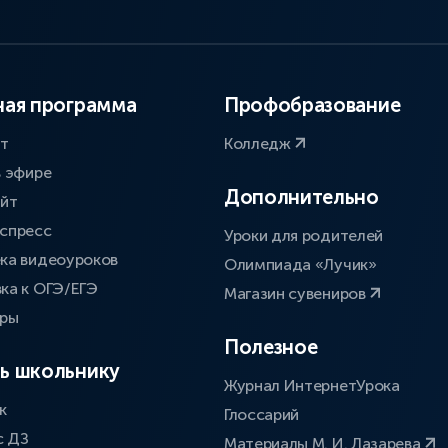
ая программа
Профобразование
ат
Колледж
в эфире
Дополнительно
айт
спресс
Уроки для родителей
ка видеоуроков
Олимпиада «Лучик»
ка к ОГЭ/ЕГЭ
Магазин сувениров
оры
Полезное
ь школьнику
Журнал ИнтернетУрока
к
Глоссарий
с ДЗ
Материалы М. И. Лазарева