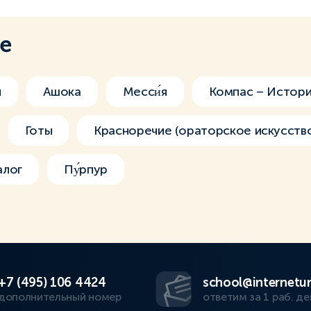
ме
я
Ашока
Месси́я
Компас – Истори
Готы
Красноречие (ораторское искусств
алог
Пу́рпур
+7 (495) 106 4424
school@internetur
дополнительный номер
ответим за 1 раб. де