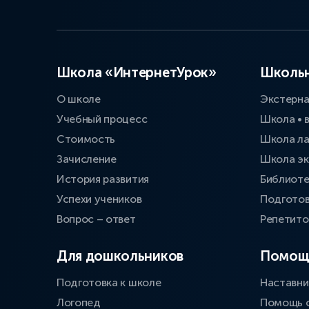
Школа «ИнтернетУрок»
Школьн
О школе
Экстерн
Учебный процесс
Школа • 
Стоимость
Школа л
Зачисление
Школа эк
История развития
Библиоте
Успехи учеников
Подготов
Вопрос – ответ
Репетит
Для дошкольников
Помощ
Подготовка к школе
Наставни
Логопед
Помощь 