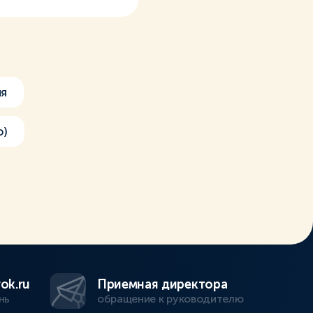
я
о)
ok.ru
Приемная директора
нь
обращение к руководителю