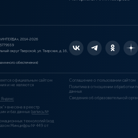
 «ИНТЕРДА», 2014-2026
46779559
льный округ Тверской, ул. Тверская, д. 16,
раммного обеспечения)
является официальным сайтом
Соглашение о пользовании сайтом
ния и не являются
Политика в отношении обработки п
данных
Сведения об образовательной орга
т Яндекс
”» внесена в реестр
н и баз данных (
запись №
рмационных технологий (код
казом Минцифры № 449 от