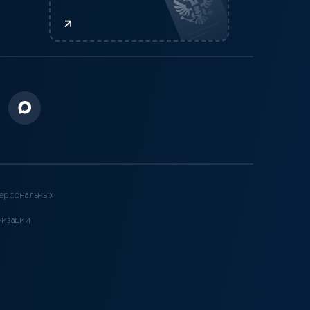
ерсональных
низации