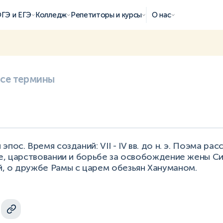
ГЭ и ЕГЭ
Колледж
Репетиторы и курсы
О нас
все термины
пос. Время созданий: VII - IV вв. до н. э. Поэма ра
ве, царствовании и борьбе за освобождение жены С
, о дружбе Рамы с царем обезьян Хануманом.