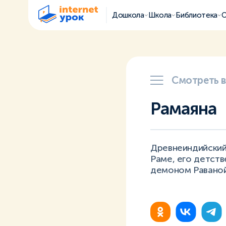
Дошкола
Школа
Библиотека
О
Смотреть 
Рамаяна
Древнеиндийский э
Раме, его детст
демоном Раваной