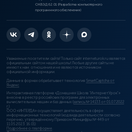
ОКВЭД 62.01 (Разработка компьютерного
программного обеспечения)
Уважаемые посетители сайта! Только сайт interneturok.ru является
официальным сайтом нашей школы! Любые другие сайты не
имеют к нам отношения и не являются источником
официальной информации.
Данные в формах обрабатывает технология
SmartCaptcha от
Яндекс
Интерактивная платформа «Домашняя Школа “ИнтернетУрок”»
внесена в реестр российских программ для электронных
вычислительных машин и баз данных (
запись № 14133 от 01.07.2022
г.
).
ООО «ИНТЕРДА» осуществляет деятельность в сфере
информационных технологий (код вида деятельности согласно
перечню, утверждённому Приказом Минцифры № 449 от
11.05.2023: 16.01)
Подробнее о платформе
.