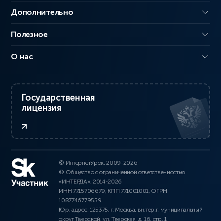
Дополнительно
Полезное
О нас
Государственная
лицензия
© ИнтернетУрок, 2009-2026
© Общество с ограниченной ответственностью
«ИНТЕРДА», 2014-2026
ИНН 7715706679, КПП 771001001, ОГРН
1087746779559
Юр. адрес: 125375, г. Москва, вн.тер.г. муниципальный
округ Тверской, ул. Тверская, д. 16, стр. 1