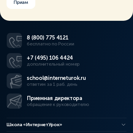
Приам
8 (800) 775 4121
бесплатно по России
+7 (495) 106 4424
дополнительный номер
school@interneturok.ru
ответим за 1 раб. день
Приемная директора
обращение к руководителю
Школа «ИнтернетУрок»