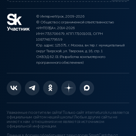
© ИнтернетУрок, 2009-2026
© Общество с ограниченной ответственностью
«ИНТЕРДА», 2014-2026
ИНН 7715706679, КПП 771001001, ОГРН
1087746779559
Юр. адрес: 125375, г. Москва, вн.тер.г. муниципальный
округ Тверской, ул. Тверская, д. 16, стр. 1
ОКВЭД 62.01 (Разработка компьютерного
программного обеспечения)
Уважаемые посетители сайта! Только сайт interneturok.ru является
официальным сайтом нашей школы! Любые другие сайты не
имеют к нам отношения и не являются источником
официальной информации.
Данные в формах обрабатывает технология
SmartCaptcha от