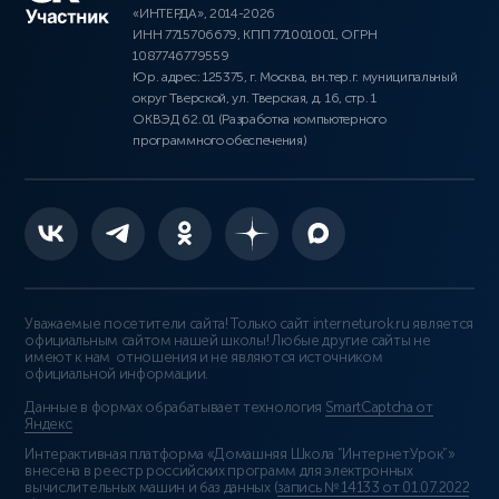
«ИНТЕРДА», 2014-2026
ИНН 7715706679, КПП 771001001, ОГРН
1087746779559
Юр. адрес: 125375, г. Москва, вн.тер.г. муниципальный
округ Тверской, ул. Тверская, д. 16, стр. 1
ОКВЭД 62.01 (Разработка компьютерного
программного обеспечения)
Уважаемые посетители сайта! Только сайт interneturok.ru является
официальным сайтом нашей школы! Любые другие сайты не
имеют к нам отношения и не являются источником
официальной информации.
Данные в формах обрабатывает технология
SmartCaptcha от
Яндекс
Интерактивная платформа «Домашняя Школа “ИнтернетУрок”»
внесена в реестр российских программ для электронных
вычислительных машин и баз данных (
запись № 14133 от 01.07.2022