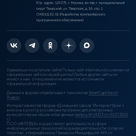
Юр. адрес: 125375, г. Москва, вн.тер.г. муниципальный
округ Тверской, ул. Тверская, д. 16, стр. 1
ОКВЭД 62.01 (Разработка компьютерного
программного обеспечения)
Уважаемые посетители сайта! Только сайт interneturok.ru является
официальным сайтом нашей школы! Любые другие сайты не
имеют к нам отношения и не являются источником
официальной информации.
Данные в формах обрабатывает технология
SmartCaptcha от
Яндекс
Интерактивная платформа «Домашняя Школа “ИнтернетУрок”»
внесена в реестр российских программ для электронных
вычислительных машин и баз данных (
запись № 14133 от 01.07.2022
г.
).
ООО «ИНТЕРДА» осуществляет деятельность в сфере
информационных технологий (код вида деятельности согласно
перечню, утверждённому Приказом Минцифры № 449 от