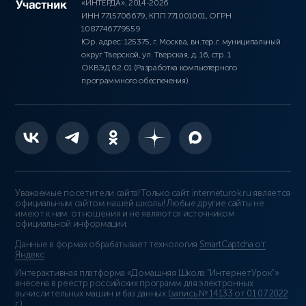
«ИНТЕРДА», 2014-2026
ИНН 7715706679, КПП 771001001, ОГРН
1087746779559
Юр. адрес: 125375, г. Москва, вн.тер.г. муниципальный
округ Тверской, ул. Тверская, д. 16, стр. 1
ОКВЭД 62.01 (Разработка компьютерного
программного обеспечения)
Уважаемые посетители сайта! Только сайт interneturok.ru является
официальным сайтом нашей школы! Любые другие сайты не
имеют к нам отношения и не являются источником
официальной информации.
Данные в формах обрабатывает технология
SmartCaptcha от
Яндекс
Интерактивная платформа «Домашняя Школа “ИнтернетУрок”»
внесена в реестр российских программ для электронных
вычислительных машин и баз данных (
запись № 14133 от 01.07.2022
г.
).