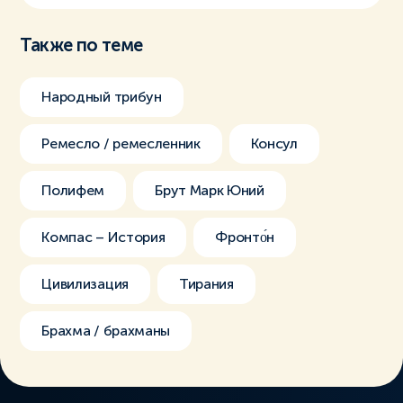
Также по теме
Народный трибун
Ремесло / ремесленник
Консул
Полифем
Брут Марк Юний
Компас – История
Фронто́н
Цивилизация
Тирания
Брахма / брахманы