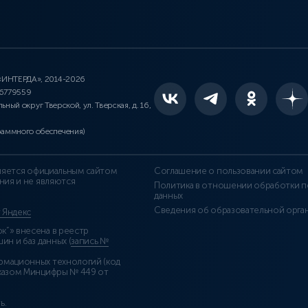
 «ИНТЕРДА», 2014-2026
46779559
льный округ Тверской, ул. Тверская, д. 16,
раммного обеспечения)
является официальным сайтом
Соглашение о пользовании сайтом
ния и не являются
Политика в отношении обработки п
данных
Сведения об образовательной орга
т Яндекс
”» внесена в реестр
н и баз данных (
запись №
рмационных технологий (код
казом Минцифры № 449 от
ь
.