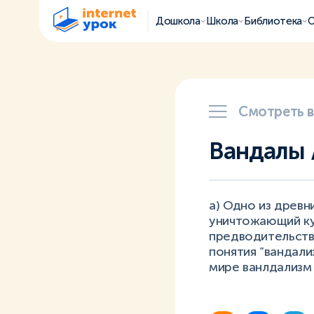
Дошкола
Школа
Библиотека
О
Смотреть 
Вандалы 
а) Одно из древн
уничтожающий ку
предводительство
понятия “вандал
мире ванлдализм