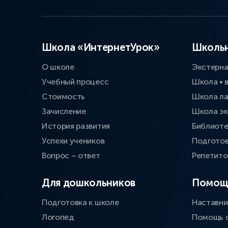
Школа «ИнтернетУрок»
Школьн
О школе
Экстерн
Учебный процесс
Школа • 
Стоимость
Школа л
Зачисление
Школа эк
История развития
Библиоте
Успехи учеников
Подготов
Вопрос – ответ
Репетит
Для дошкольников
Помощ
Подготовка к школе
Наставни
Логопед
Помощь 