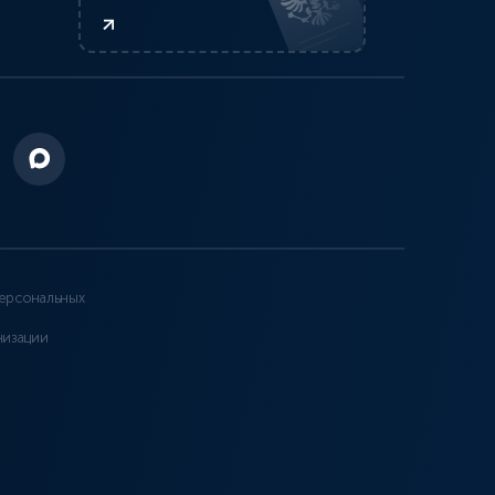
ерсональных
низации