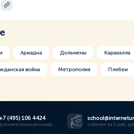
ме
и
Ариадна
Дольмены
Каракалла
ажданская война
Метрополия
Плебеи
+7 (495) 106 4424
school@internetur
дополнительный номер
ответим за 1 раб. де