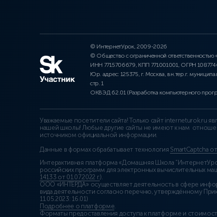
© ИнтернетУрок, 2009-2026
© Общество с ограниченной ответственностью
ИНН 7715706679, КПП 771001001, ОГРН 10877
Юр. адрес: 125375, г. Москва, вн.тер.г. муниципа
стр. 1
ОКВЭД 62.01 (Разработка компьютерного прог
Уважаемые посетители сайта! Только сайт interneturok.ru 
нашей школы! Любые другие сайты не имеют к нам отноше
источником официальной информации.
Данные в формах обрабатывает технология
SmartCaptcha о
Интерактивная платформа «Домашняя Школа “ИнтернетУрок
российских программ для электронных вычислительных маши
14133 от 01.07.2022 г.
).
ООО «ИНТЕРДА» осуществляет деятельность в сфере инфо
вида деятельности согласно перечню, утверждённому При
11.05.2023: 16.01)
Подробнее о платформе
.
Форматы предоставления доступа к платформе и стоимост