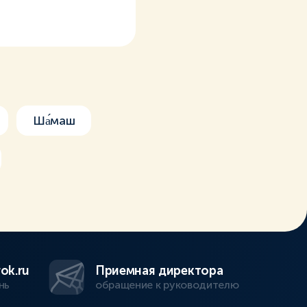
Ша́маш
ok.ru
Приемная директора
нь
обращение к руководителю