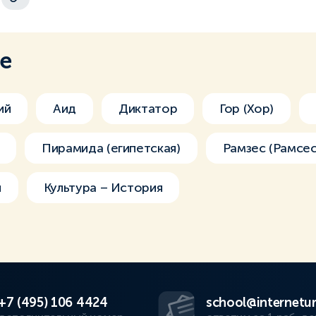
ме
ий
Аид
Диктатор
Гор (Хор)
Пирамида (египетская)
Рамзес (Рамсес)
и
Культура – История
+7 (495) 106 4424
school@internetur