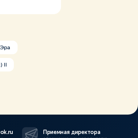
Эра
 II
ok.ru
Приемная директора