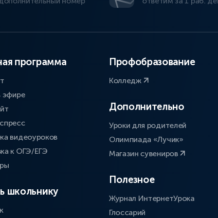
дополнительный номер
ответим за 1 раб. де
ая программа
Профобразование
ат
Колледж
в эфире
Дополнительно
айт
спресс
Уроки для родителей
ка видеоуроков
Олимпиада «Лучик»
ка к ОГЭ/ЕГЭ
Магазин сувениров
оры
Полезное
ь школьнику
Журнал ИнтернетУрока
к
Глоссарий