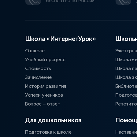
бесплатно по России
Школа «ИнтернетУрок»
Школьн
О школе
Экстерн
Учебный процесс
Школа • 
Стоимость
Школа л
Зачисление
Школа эк
История развития
Библиоте
Успехи учеников
Подготов
Вопрос – ответ
Репетит
Для дошкольников
Помощ
Подготовка к школе
Наставни