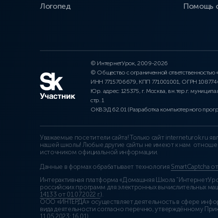
Логопед
Помощь 
© ИнтернетУрок, 2009-2026
© Общество с ограниченной ответственностью
ИНН 7715706679, КПП 771001001, ОГРН 10877
Юр. адрес: 125375, г. Москва, вн.тер.г. муниципа
стр. 1
ОКВЭД 62.01 (Разработка компьютерного прог
Уважаемые посетители сайта! Только сайт interneturok.ru 
нашей школы! Любые другие сайты не имеют к нам отноше
источником официальной информации.
Данные в формах обрабатывает технология
SmartCaptcha о
Интерактивная платформа «Домашняя Школа “ИнтернетУрок
российских программ для электронных вычислительных маши
14133 от 01.07.2022 г.
).
ООО «ИНТЕРДА» осуществляет деятельность в сфере инфо
вида деятельности согласно перечню, утверждённому При
11.05.2023: 16.01)