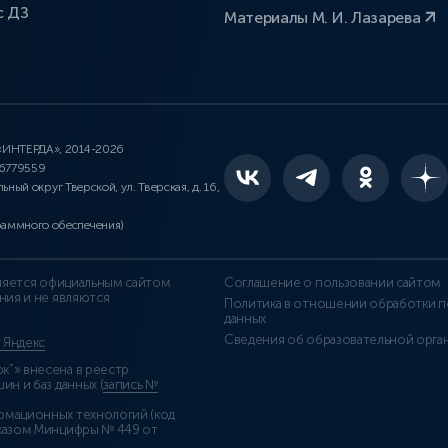
с ДЗ
Материалы М. И. Лазарева
 «ИНТЕРДА», 2014-2026
46779559
льный округ Тверской, ул. Тверская, д. 16,
раммного обеспечения)
является официальным сайтом
Соглашение о пользовании сайтом
ния и не являются
Политика в отношении обработки п
данных
Сведения об образовательной орга
т Яндекс
”» внесена в реестр
н и баз данных (
запись №
рмационных технологий (код
казом Минцифры № 449 от