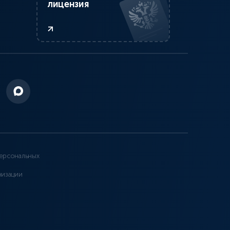
лицензия
ерсональных
низации