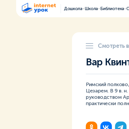
Дошкола
Школа
Библиотека
О
Смотреть 
Вар Квин
Римский полково
Цезарем. В 9 в. 
руководством Ар
практически пол