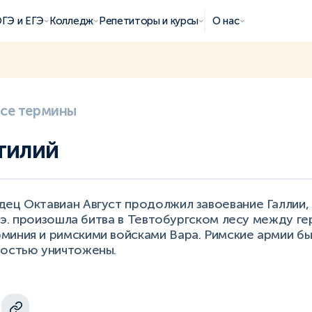
ГЭ и ЕГЭ
Колледж
Репетиторы и курсы
О нас
все термины
тилий
дец Октавиан Август продолжил завоевание Галлии,
н. э. произошла битва в Тевтобургском лесу между г
миния и римскими войсками Вара. Римские армии бы
ностью уничтожены.