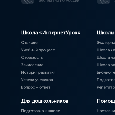
бесплатно по России
Школа «ИнтернетУрок»
Школьн
О школе
Экстерн
Учебный процесс
Школа • 
Стоимость
Школа л
Зачисление
Школа эк
История развития
Библиоте
Успехи учеников
Подготов
Вопрос – ответ
Репетит
Для дошкольников
Помощ
Подготовка к школе
Наставни