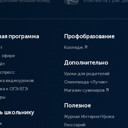
дополнительный номер
ответим за 1 раб. де
ая программа
Профобразование
ат
Колледж
в эфире
Дополнительно
айт
спресс
Уроки для родителей
ка видеоуроков
Олимпиада «Лучик»
ка к ОГЭ/ЕГЭ
Магазин сувениров
оры
Полезное
ь школьнику
Журнал ИнтернетУрока
к
Глоссарий