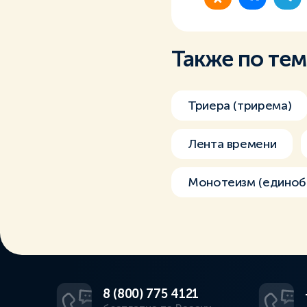
Также по те
Триера (трирема)
Лента времени
Монотеизм (единоб
8 (800) 775 4121