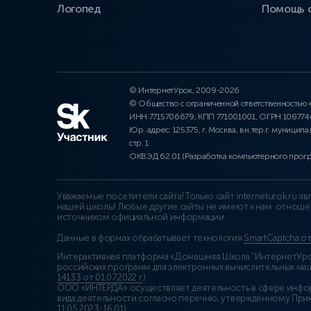
Логопед
Помощь 
© ИнтернетУрок, 2009-2026
© Общество с ограниченной ответственностью
ИНН 7715706679, КПП 771001001, ОГРН 10877
Юр. адрес: 125375, г. Москва, вн.тер.г. муниципа
стр. 1
ОКВЭД 62.01 (Разработка компьютерного прог
Уважаемые посетители сайта! Только сайт interneturok.ru 
нашей школы! Любые другие сайты не имеют к нам отноше
источником официальной информации.
Данные в формах обрабатывает технология
SmartCaptcha о
Интерактивная платформа «Домашняя Школа “ИнтернетУрок
российских программ для электронных вычислительных маши
14133 от 01.07.2022 г.
).
ООО «ИНТЕРДА» осуществляет деятельность в сфере инфо
вида деятельности согласно перечню, утверждённому При
11.05.2023: 16.01)