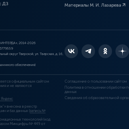
с ДЗ
Материалы М. И. Лазарева
 «ИНТЕРДА», 2014-2026
46779559
льный округ Тверской, ул. Тверская, д. 16,
раммного обеспечения)
является официальным сайтом
Соглашение о пользовании сайтом
ния и не являются
Политика в отношении обработки п
данных
Сведения об образовательной орга
т Яндекс
”» внесена в реестр
н и баз данных (
запись №
рмационных технологий (код
казом Минцифры № 449 от