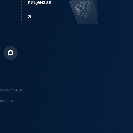
лицензия
ерсональных
низации