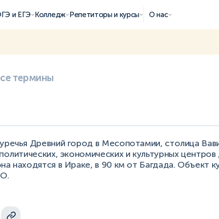
ГЭ и ЕГЭ
Колледж
Репетиторы и курсы
О нас
все термины
вуречья Древний город в Месопотамии, столица Вав
 политических, экономических и культурных центров
на находятся в Ираке, в 90 км от Багдада. Объект к
О.