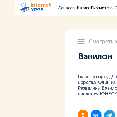
Дошкола
Школа
Библиотека
О
Смотреть 
Вавилон
Главный город Д
царства. Один из
Развалины Вавило
наследия ЮНЕСК