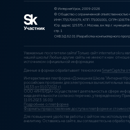
© ИнтернетУрок, 2009-2026
© Общество с ограниченной ответственностью
ИНН 7715706679, КПП 771001001, ОГРН 10877
Юр. адрес: 125375, г. Москва, вн.тер.г. муниципа
стр. 1
ОКВЭД 62.01 (Разработка компьютерного прог
Уважаемые посетители сайта! Только сайт interneturok.ru 
нашей школы! Любые другие сайты не имеют к нам отноше
источником официальной информации.
Данные в формах обрабатывает технология
SmartCaptcha о
Интерактивная платформа «Домашняя Школа “ИнтернетУрок
российских программ для электронных вычислительных маши
14133 от 01.07.2022 г.
).
ООО «ИНТЕРДА» осуществляет деятельность в сфере инфо
вида деятельности согласно перечню, утверждённому При
11.05.2023: 16.01)
Подробнее о платформе
.
Форматы предоставления доступа к платформе и стоимост
Для повышения удобства работы с сайтом мы используем ф
аналитику. Оставаясь на сайте, вы соглашаетесь на обработку