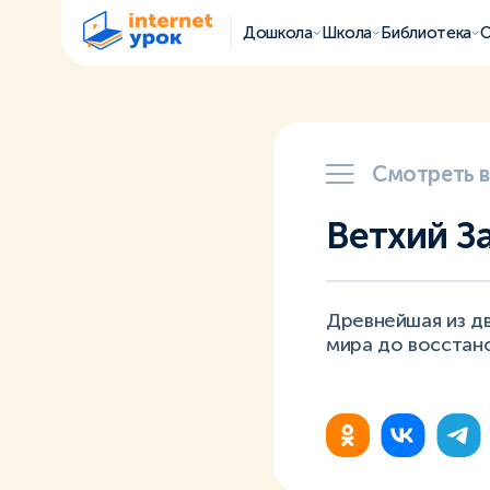
Дошкола
Школа
Библиотека
О
Смотреть 
Ветхий З
Древнейшая из д
мира до восстано