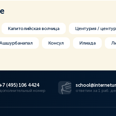
ме
Капитолийская волчица
Центурия / центу
Ашшурбанапал
Консул
Илиада
Л
+7 (495) 106 4424
school@internetur
дополнительный номер
ответим за 1 раб. де