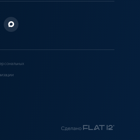
ерсональных
низации