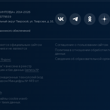
 «ИНТЕРДА», 2014-2026
46779559
льный округ Тверской, ул. Тверская, д. 16,
раммного обеспечения)
является официальным сайтом
Соглашение о пользовании сайтом
ния и не являются
Политика в отношении обработки п
данных
Сведения об образовательной орга
т Яндекс
”» внесена в реестр
н и баз данных (
запись №
рмационных технологий (код
казом Минцифры № 449 от
ь
.
айлы cookie и веб-
 таких данных.