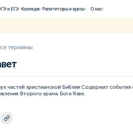
ГЭ и ЕГЭ
Колледж
Репетиторы и курсы
О нас
все термины
авет
вух частей христианской Библии Содержит события
вления Второго храма Бога Яхве.