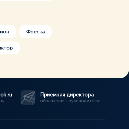
рион
Фреска
иктор
ok.ru
Приемная директора
нь
обращение к руководителю