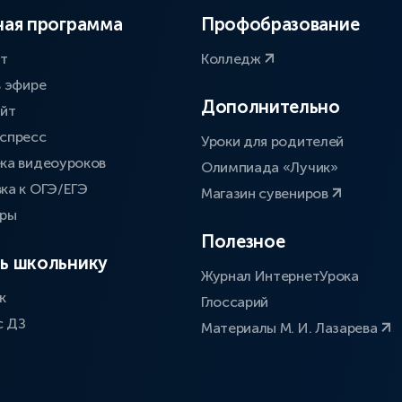
ая программа
Профобразование
ат
Колледж
в эфире
Дополнительно
айт
спресс
Уроки для родителей
ка видеоуроков
Олимпиада «Лучик»
ка к ОГЭ/ЕГЭ
Магазин сувениров
оры
Полезное
ь школьнику
Журнал ИнтернетУрока
к
Глоссарий
с ДЗ
Материалы М. И. Лазарева