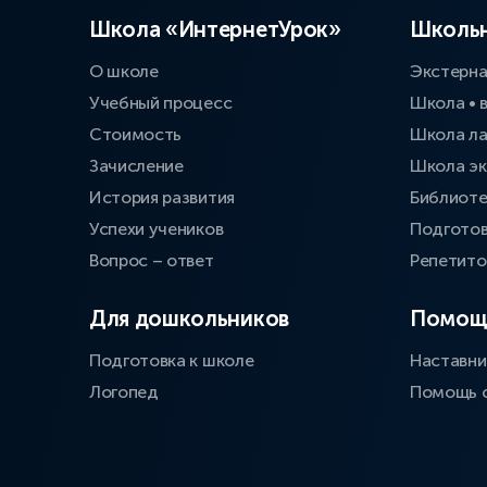
Школа «ИнтернетУрок»
Школьн
О школе
Экстерн
Учебный процесс
Школа • 
Стоимость
Школа л
Зачисление
Школа эк
История развития
Библиоте
Успехи учеников
Подготов
Вопрос – ответ
Репетит
Для дошкольников
Помощ
Подготовка к школе
Наставни
Логопед
Помощь 