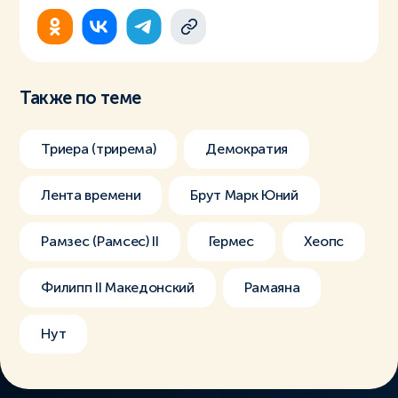
Также по теме
Триера (трирема)
Демократия
Лента времени
Брут Марк Юний
Рамзес (Рамсес) II
Гермес
Хеопс
Филипп II Македонский
Рамаяна
Нут