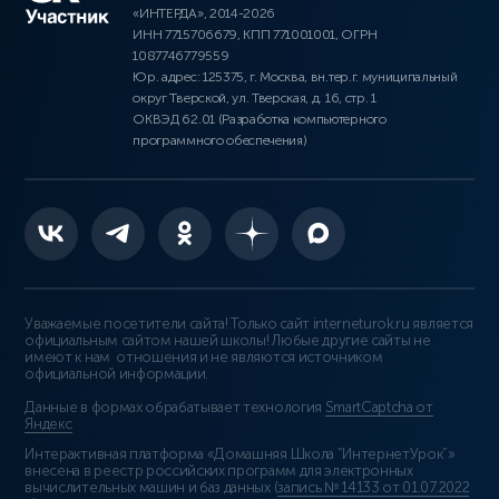
«ИНТЕРДА», 2014-2026
ИНН 7715706679, КПП 771001001, ОГРН
1087746779559
Юр. адрес: 125375, г. Москва, вн.тер.г. муниципальный
округ Тверской, ул. Тверская, д. 16, стр. 1
ОКВЭД 62.01 (Разработка компьютерного
программного обеспечения)
Уважаемые посетители сайта! Только сайт interneturok.ru является
официальным сайтом нашей школы! Любые другие сайты не
имеют к нам отношения и не являются источником
официальной информации.
Данные в формах обрабатывает технология
SmartCaptcha от
Яндекс
Интерактивная платформа «Домашняя Школа “ИнтернетУрок”»
внесена в реестр российских программ для электронных
вычислительных машин и баз данных (
запись № 14133 от 01.07.2022